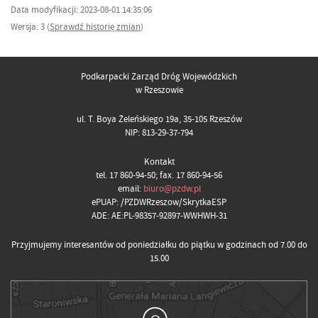
Data modyfikacji: 2023-08-01 14:35:06
Wersja: 3 (
Sprawdź historię zmian
)
Podkarpacki Zarząd Dróg Wojewódzkich
w Rzeszowie
ul. T. Boya Żeleńskiego 19a, 35-105 Rzeszów
NIP: 813-29-37-794
Kontakt
tel. 17 860-94-50; fax. 17 860-94-56
email:
biuro@pzdw.pl
ePUAP: /PZDWRzeszow/SkrytkaESP
ADE: AE:PL-98357-92897-WWHWH-31
Przyjmujemy interesantów od poniedziałku do piątku w godzinach od 7.00 do
15.00