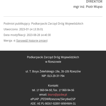
DYREKTOR
mgr inż. Piotr Miąso
Podmiot publikujący: Podkarpacki Zarząd Dróg Wojewódzkich
Utworzono: 2023-07-14 13:35:01
Data modyfikacji: 2023-08-28 14:40:30
Wersja: 4 (
Sprawdź historię zmian
)
Podkarpacki Zarząd Dróg Wojewódzkich
w Rzeszowie
ul. T. Boya Żeleńskiego 19a, 35-105 Rzeszów
NIP: 813-29-37-794
Kontakt
tel. 17 860-94-50; fax. 17 860-94-56
email:
biuro@pzdw.pl
ePUAP: /PZDWRzeszow/SkrytkaESP
ADE: AE:PL-98357-92897-WWHWH-31