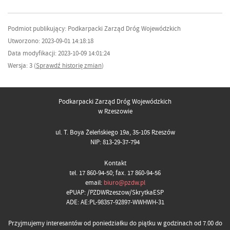
Podmiot publikujący: Podkarpacki Zarząd Dróg Wojewódzkich
Utworzono: 2023-09-01 14:18:18
Data modyfikacji: 2023-10-09 14:01:24
Wersja: 3 (
Sprawdź historię zmian
)
Podkarpacki Zarząd Dróg Wojewódzkich
w Rzeszowie
ul. T. Boya Żeleńskiego 19a, 35-105 Rzeszów
NIP: 813-29-37-794
Kontakt
tel. 17 860-94-50; fax. 17 860-94-56
email:
biuro@pzdw.pl
ePUAP: /PZDWRzeszow/SkrytkaESP
ADE: AE:PL-98357-92897-WWHWH-31
Przyjmujemy interesantów od poniedziałku do piątku w godzinach od 7.00 do