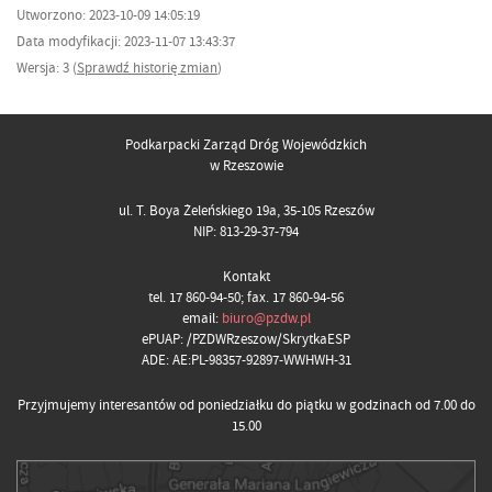
Utworzono: 2023-10-09 14:05:19
Data modyfikacji: 2023-11-07 13:43:37
Wersja: 3 (
Sprawdź historię zmian
)
Podkarpacki Zarząd Dróg Wojewódzkich
w Rzeszowie
ul. T. Boya Żeleńskiego 19a, 35-105 Rzeszów
NIP: 813-29-37-794
Kontakt
tel. 17 860-94-50; fax. 17 860-94-56
email:
biuro@pzdw.pl
ePUAP: /PZDWRzeszow/SkrytkaESP
ADE: AE:PL-98357-92897-WWHWH-31
Przyjmujemy interesantów od poniedziałku do piątku w godzinach od 7.00 do
15.00