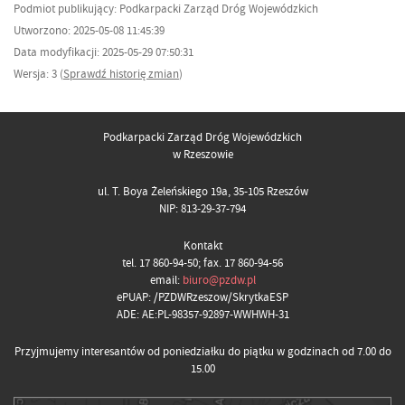
Podmiot publikujący: Podkarpacki Zarząd Dróg Wojewódzkich
Utworzono: 2025-05-08 11:45:39
Data modyfikacji: 2025-05-29 07:50:31
Wersja: 3 (
Sprawdź historię zmian
)
Podkarpacki Zarząd Dróg Wojewódzkich
w Rzeszowie
ul. T. Boya Żeleńskiego 19a, 35-105 Rzeszów
NIP: 813-29-37-794
Kontakt
tel. 17 860-94-50; fax. 17 860-94-56
email:
biuro@pzdw.pl
ePUAP: /PZDWRzeszow/SkrytkaESP
ADE: AE:PL-98357-92897-WWHWH-31
Przyjmujemy interesantów od poniedziałku do piątku w godzinach od 7.00 do
15.00