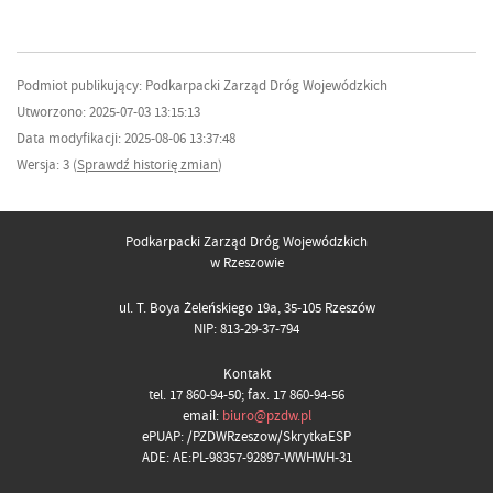
Podmiot publikujący: Podkarpacki Zarząd Dróg Wojewódzkich
Utworzono: 2025-07-03 13:15:13
Data modyfikacji: 2025-08-06 13:37:48
Wersja: 3 (
Sprawdź historię zmian
)
Podkarpacki Zarząd Dróg Wojewódzkich
w Rzeszowie
ul. T. Boya Żeleńskiego 19a, 35-105 Rzeszów
NIP: 813-29-37-794
Kontakt
tel. 17 860-94-50; fax. 17 860-94-56
email:
biuro@pzdw.pl
ePUAP: /PZDWRzeszow/SkrytkaESP
ADE: AE:PL-98357-92897-WWHWH-31