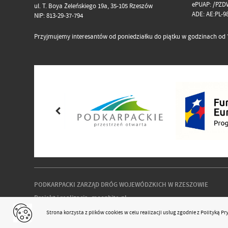
ePUAP: /PZD
ul. T. Boya Żeleńskiego 19a, 35-105 Rzeszów
ADE: AE:PL-
NIP: 813-29-37-794
Przyjmujemy interesantów od poniedziałku do piątku w godzinach od 7
PODKARPACKI ZARZĄD DRÓG WOJEWÓDZKICH W RZESZOWIE
Projekt i realizacja:
moonbite.pl
responsivevoice.org
Strona korzysta z plików
cookies
w celu realizacji usług zgodnie z
Polityką P