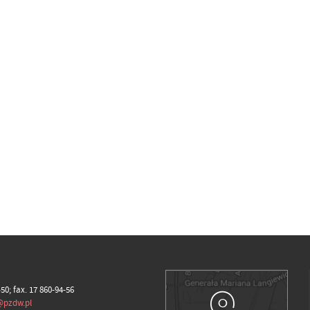
-50; fax. 17 860-94-56
@pzdw.pl