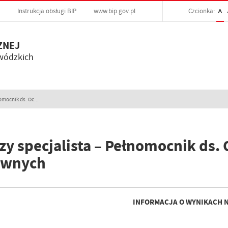
Instrukcja obsługi BIP
www.bip.gov.pl
Czcionka:
A
ZNEJ
wódzkich
omocnik ds. Oc...
zy specjalista – Pełnomocnik ds.
awnych
INFORMACJA O WYNIKACH 