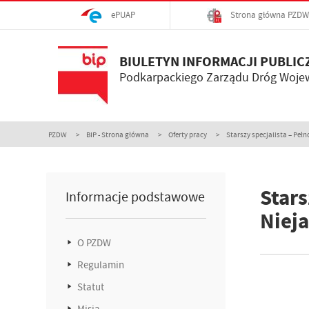
ePUAP
Strona główna PZDW
BIULETYN INFORMACJI PUBLIC
Podkarpackiego Zarządu Dróg Woje
PZDW
BIP - Strona główna
Oferty pracy
Starszy specjalista – Pełn
Stars
Informacje podstawowe
Niej
O PZDW
Regulamin
Statut
Misja