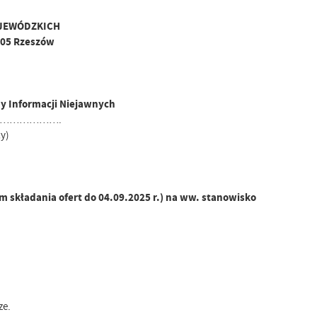
JEWÓDZKICH
-105 Rzeszów
ny Informacji Niejawnych
……………….
y)
 składania ofert do 04.09.2025 r.) na ww. stanowisko
ze.