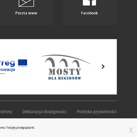
Poczta www
Facebook
strony
Deklaracja dostępności
Polityka prywatności
omu Twojej przeglądarki.
X