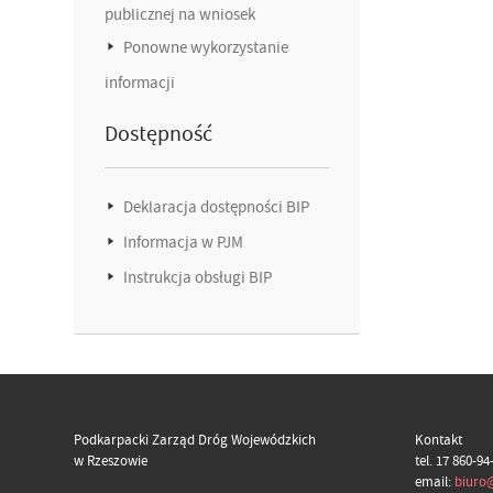
publicznej na wniosek
Ponowne wykorzystanie
informacji
Dostępność
Deklaracja dostępności BIP
Informacja w PJM
Instrukcja obsługi BIP
Podkarpacki Zarząd Dróg Wojewódzkich
Kontakt
w Rzeszowie
tel. 17 860-94
email:
biuro