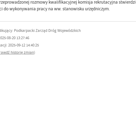
przeprowadzonej rozmowy kwalifikacyjnej komisja rekrutacyjna stwierdz
ci do wykonywania pracy na ww. stanowisku urzędniczym.
ikujący: Podkarpacki Zarząd Dróg Wojewódzkich
025-08-20 13:27:46
cji: 2025-09-12 14:40:25
rawdź historię zmian
)