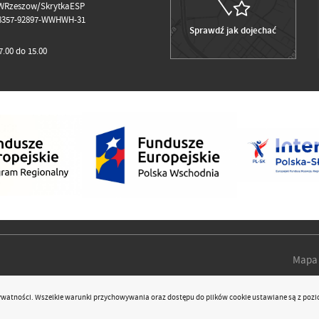
WRzeszow/SkrytkaESP
98357-92897-WWHWH-31
Sprawdź jak dojechać
.00 do 15.00
Mapa 
rywatności
. Wszelkie warunki przychowywania oraz dostępu do plików cookie ustawiane są z pozi