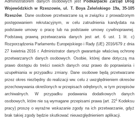
Administratorem danych osobowych jest
Podkarpacki Zarząd Dróg
Wojewódzkich w Rzeszowie, ul. T. Boya Żeleńskiego 19a, 35-105
Rzeszów
. Dane osobowe przetwarzane są w związku z prowadzonym
postępowaniem rekrutacyjnym, w celu zatrudnienia kandydata na
podstawie umowy o pracę lub na podstawie umowy cywilnoprawnej.
Podstawą prawną przetwarzania danych jest art. 6 ust. 1 lit. c)
Rozporządzenia Parlamentu Europejskiego i Rady (UE) 2016/679 z dnia
27 kwietnia 2016 r. Administrator danych gwarantuje właściwą ochronę
przetwarzanych danych osobowych. Osobie, której dane dotyczą ma
prawo dostępu do treści swoich danych oraz prawo do poprawiania i
uzupełniania w przypadku zmiany. Dane osobowe będą przetwarzane
przez okres niezbędny do realizacji ww. celu z uwzględnieniem okresów
przechowywania określonych w przepisach odrębnych, w tym przepisów
archiwalnych. W przypadku podawania dodatkowych danych
1
osobowych, które nie są wymagane przepisami prawa (art. 22
Kodeksu
pracy) proszę o wyraźne wskazanie zgody na ich przetwarzanie, gdyż
brak takiej zgody będzie skutkować nieuwzględnieniem aplikacji.