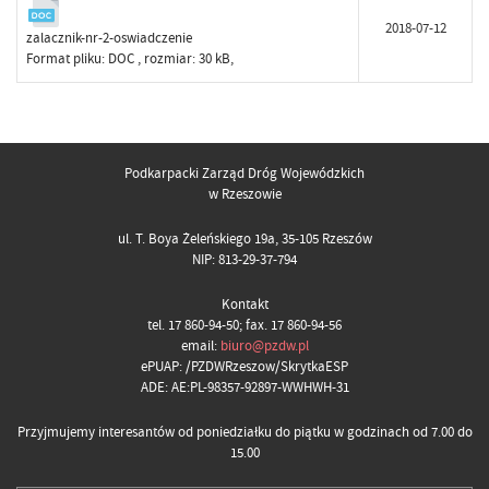
2018-07-12
zalacznik-nr-2-oswiadczenie
Format pliku:
DOC
, rozmiar: 30 kB,
Podkarpacki Zarząd Dróg Wojewódzkich
w Rzeszowie
ul. T. Boya Żeleńskiego 19a, 35-105 Rzeszów
NIP: 813-29-37-794
Kontakt
tel. 17 860-94-50; fax. 17 860-94-56
email:
biuro@pzdw.pl
ePUAP: /PZDWRzeszow/SkrytkaESP
ADE: AE:PL-98357-92897-WWHWH-31
Przyjmujemy interesantów od poniedziałku do piątku w godzinach od 7.00 do
15.00