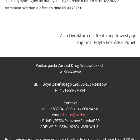
spełniały wymogów formalnych – ogłoszenie o naborze nr 48/2022 z
terminem składania ofert do dnia 09.09.2022 r.
Z-ca Dyrektora ds. Realizacji Inwestycji
mgr inż. Edyta Łozińska-Zubel
Podkarpacki Zarząd Dróg Wojewódzkich
w Rzeszowie
ul. T. Boya Żeleńskiego 19a, 35-105 Rzeszów
NIP: 813-29-37-794
Kontakt
tel. 17 860-94-50; fax. 17 860-94-56
email:
biuro@pzdw.pl
ePUAP: /PZDWRzeszow/SkrytkaESP
ADE: AE:PL-98357-92897-WWHWH-31
Przyjmujemy interesantów od poniedziałku do piątku w godzinach od 7.00 do