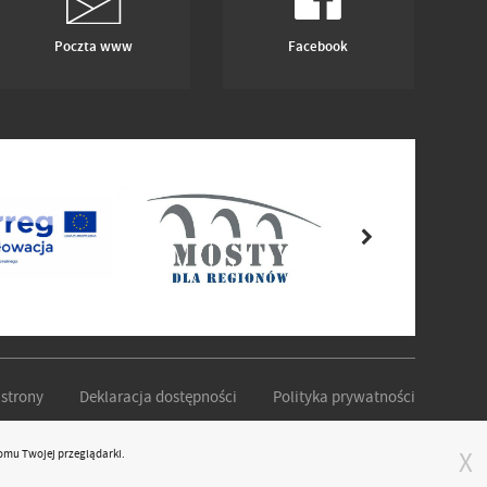
Poczta www
Facebook
strony
Deklaracja dostępności
Polityka prywatności
omu Twojej przeglądarki.
X