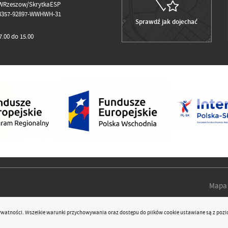
WRzeszow/SkrytkaESP
98357-92897-WWHWH-31
Sprawdź jak dojechać
.00 do 15.00
Mapa 
rywatności
. Wszelkie warunki przychowywania oraz dostępu do plików cookie ustawiane są z pozi