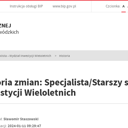
Instrukcja obsługi BIP
www.bip.gov.pl
Czcionka:
A
ZNEJ
wódzkich
lista – Wydział Inwestycji Wieloletnich
Historia
ria zmian: Specjalista/Starszy 
stycji Wieloletnich
ł:
Sławomir Staszowski
acji:
2024-01-11 09:29:47