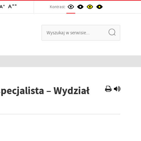
++
+
A
A
Kontrast:
specjalista – Wydział