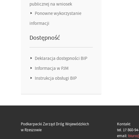
publicznej na wniosek
Ponowne wykorzystanie
informacji
Dostępność
Deklaracja dostępności BIP
Informacja w PJM
Instrukcja obsługi BIP
Podkarpacki Zarząd Dróg Wojewódzkich
Kontakt
w Rzeszowie
tel. 17 860-94
email:
biuro