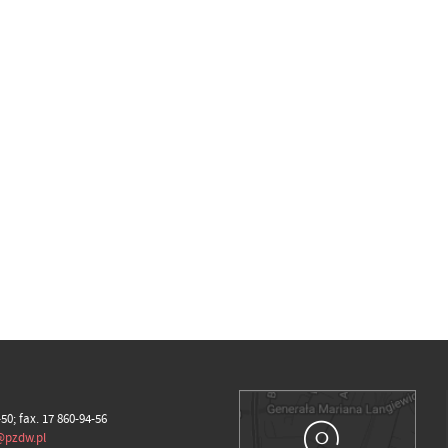
-50; fax. 17 860-94-56
@pzdw.pl