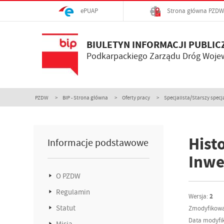
ePUAP
Strona główna PZDW
BIULETYN INFORMACJI PUBLIC
Podkarpackiego Zarządu Dróg Woje
PZDW
BIP - Strona główna
Oferty pracy
Specjalista/Starszy specja
Histo
Informacje podstawowe
Inwe
O PZDW
Regulamin
Wersja:
2
Statut
Zmodyfikowa
Data modyfik
Misja