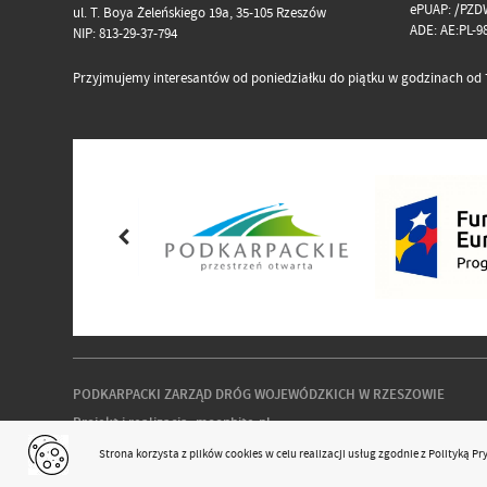
ePUAP: /PZD
ul. T. Boya Żeleńskiego 19a, 35-105 Rzeszów
ADE: AE:PL-
NIP: 813-29-37-794
Przyjmujemy interesantów od poniedziałku do piątku w godzinach od 7
PODKARPACKI ZARZĄD DRÓG WOJEWÓDZKICH W RZESZOWIE
Projekt i realizacja:
moonbite.pl
responsivevoice.org
Strona korzysta z plików
cookies
w celu realizacji usług zgodnie z
Polityką P