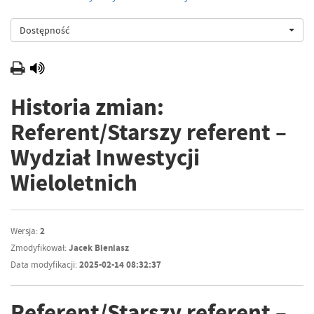
Dostępność
Historia zmian:
Referent/Starszy referent –
Wydział Inwestycji
Wieloletnich
Wersja:
2
Zmodyfikował:
Jacek Bieniasz
Data modyfikacji:
2025-02-14 08:32:37
Referent/Starszy referent –