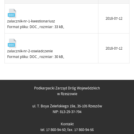
2018-07-12
zalacznik-nr-1-kwestionariusz
Format pliku:
DOC
, rozmiar: 33 kB,
2018-07-12
zalacznik-nr-2-oswiadczenie
Format pliku:
DOC
, rozmiar: 30 kB,
Podkarpacki Zarząd Dróg Wojewódzkich
w Rzeszowie
ul. T. Boya Żeleńskiego 19a, 35-105 Rzeszów
NIP: 813-29-37-794
Kontakt
tel. 17 860-94-50; fax. 17 860-94-56