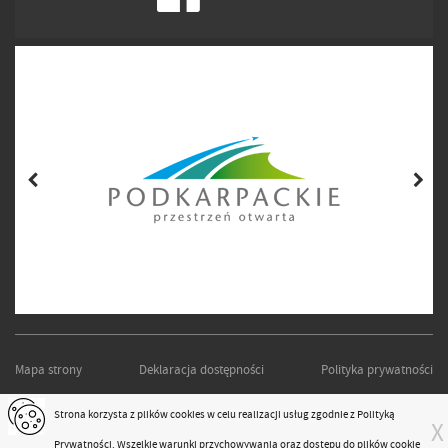
Mapa strony
Deklaracja dostępności
Polityka prywatności
PODKARPACKI ZARZĄD DRÓG WOJEWÓDZKICH W RZESZOWIE
Strona korzysta z plików
cookies
w celu realizacji usług zgodnie z
Polityką
X
Projekt i realizacja:
moonbite.pl
Prywatności
. Wszelkie warunki przychowywania oraz dostępu do plików cookie