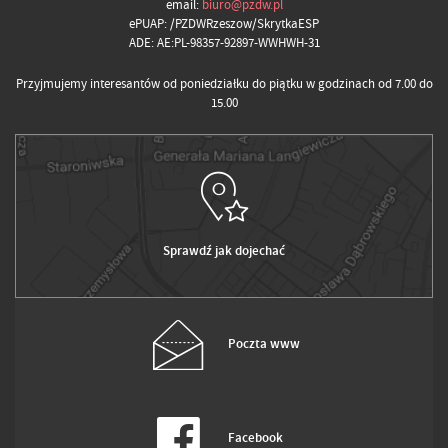
email:
biuro@pzdw.pl
ePUAP: /PZDWRzeszow/SkrytkaESP
ADE: AE:PL-98357-92897-WWHWH-31
Przyjmujemy interesantów od poniedziałku do piątku w godzinach od 7.00 do
15.00
Sprawdź jak dojechać
Poczta www
Facebook