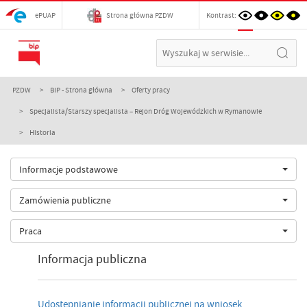
ePUAP
Strona główna PZDW
Kontrast:
PZDW
BIP - Strona główna
Oferty pracy
Specjalista/Starszy specjalista – Rejon Dróg Wojewódzkich w Rymanowie
Historia
Informacje podstawowe
Zamówienia publiczne
Praca
Informacja publiczna
Udostępnianie informacji publicznej na wniosek