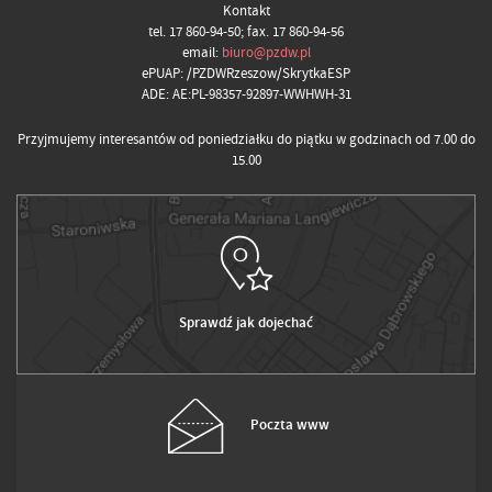
Kontakt
tel. 17 860-94-50; fax. 17 860-94-56
email:
biuro@pzdw.pl
ePUAP: /PZDWRzeszow/SkrytkaESP
ADE: AE:PL-98357-92897-WWHWH-31
Przyjmujemy interesantów od poniedziałku do piątku w godzinach od 7.00 do
15.00
Sprawdź jak dojechać
Poczta www