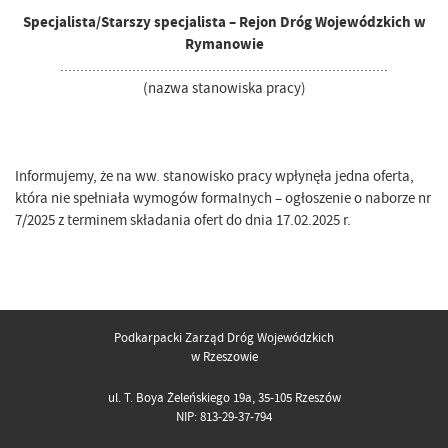
Specjalista/Starszy specjalista – Rejon Dróg Wojewódzkich w
Rymanowie
..................................................................................
(nazwa stanowiska pracy)
Informujemy, że na ww. stanowisko pracy wpłynęła jedna oferta,
która nie spełniała wymogów formalnych – ogłoszenie o naborze nr
7/2025 z terminem składania ofert do dnia 17.02.2025 r.
Podkarpacki Zarząd Dróg Wojewódzkich
w Rzeszowie
ul. T. Boya Żeleńskiego 19a, 35-105 Rzeszów
NIP: 813-29-37-794