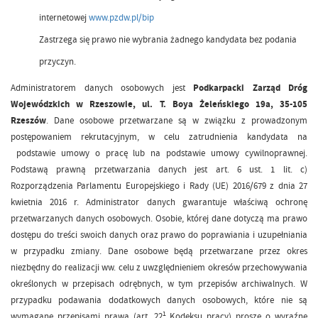
internetowej
www.pzdw.pl/bip
Zastrzega się prawo nie wybrania żadnego kandydata bez podania
przyczyn.
Administratorem danych osobowych jest
Podkarpacki Zarząd Dróg
Wojewódzkich w Rzeszowie, ul. T. Boya Żeleńskiego 19a, 35-105
Rzeszów
. Dane osobowe przetwarzane są w związku z prowadzonym
postępowaniem rekrutacyjnym, w celu zatrudnienia kandydata na
podstawie umowy o pracę lub na podstawie umowy cywilnoprawnej.
Podstawą prawną przetwarzania danych jest art. 6 ust. 1 lit. c)
Rozporządzenia Parlamentu Europejskiego i Rady (UE) 2016/679 z dnia 27
kwietnia 2016 r. Administrator danych gwarantuje właściwą ochronę
przetwarzanych danych osobowych. Osobie, której dane dotyczą ma prawo
dostępu do treści swoich danych oraz prawo do poprawiania i uzupełniania
w przypadku zmiany. Dane osobowe będą przetwarzane przez okres
niezbędny do realizacji ww. celu z uwzględnieniem okresów przechowywania
określonych w przepisach odrębnych, w tym przepisów archiwalnych. W
przypadku podawania dodatkowych danych osobowych, które nie są
1
wymagane przepisami prawa (art. 22
Kodeksu pracy) proszę o wyraźne