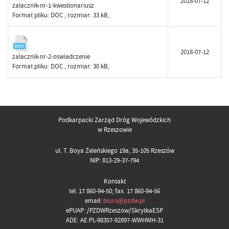
2018-07-12
zalacznik-nr-1-kwestionariusz
Format pliku:
DOC
, rozmiar: 33 kB,
2018-07-12
zalacznik-nr-2-oswiadczenie
Format pliku:
DOC
, rozmiar: 30 kB,
Podkarpacki Zarząd Dróg Wojewódzkich
w Rzeszowie
ul. T. Boya Żeleńskiego 19a, 35-105 Rzeszów
NIP: 813-29-37-794
Kontakt
tel. 17 860-94-50; fax. 17 860-94-56
email:
biuro@pzdw.pl
ePUAP: /PZDWRzeszow/SkrytkaESP
ADE: AE:PL-98357-92897-WWHWH-31