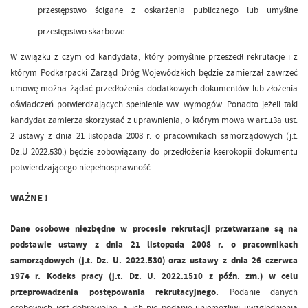
przestępstwo ścigane z oskarżenia publicznego lub umyślne
przestępstwo skarbowe.
W związku z czym od kandydata, który pomyślnie przeszedł rekrutacje i z
którym Podkarpacki Zarząd Dróg Wojewódzkich będzie zamierzał zawrzeć
umowę można żądać przedłożenia dodatkowych dokumentów lub złożenia
oświadczeń potwierdzających spełnienie ww. wymogów. Ponadto jeżeli taki
kandydat zamierza skorzystać z uprawnienia, o którym mowa w art.13a ust.
2 ustawy z dnia 21 listopada 2008 r. o pracownikach samorządowych (j.t.
Dz.U 2022.530.) będzie zobowiązany do przedłożenia kserokopii dokumentu
.
potwierdzającego niepełnosprawność
WAŻNE !
Dane osobowe niezbędne w procesie rekrutacji przetwarzane są na
podstawie ustawy z dnia 21 listopada 2008 r. o pracownikach
samorządowych (j.t. Dz. U. 2022.530) oraz ustawy z dnia 26 czerwca
1974 r. Kodeks pracy (j.t. Dz. U. 2022.1510 z późn. zm.) w celu
przeprowadzenia postępowania rekrutacyjnego.
Podanie danych
osobowych jest dobrowolne, a ich nie podanie uniemożliwi uwzględnienia