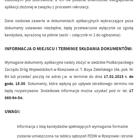
aplikacji złożonej w związku z procesem rekrutacji.
Dane osobowe zawarte w dokumentach aplikacyjnych wykraczające poza
dokumenty ustawowo niezbędne, będą przetwarzane wyłącznie za zgodą
kandydata, wyrażoną na piśmie (wzór – załącznik nr 2 do ogłoszenia).
INFORMACJA O MIEJSCU I TERMINIE SKŁDANIA DOKUMENTÓW:
Wymagane dokumenty aplikacyjne należy złożyć w siedzibie Podkarpackiego
Zarządu Dróg Wojewódzkich w Rzeszowie ul. T. Boya Żeleńskiego 19a, pok. Nr
B4 lub przesłać pocztą na adres j.w. w terminie do dnia
17.02.2023 r. do
godz. 15.00
. Dokumenty, które wpłyną po upływie określonego terminu nie
będą rozpatrywane. Dodatkowe informacje można uzyskać pod nr tel.
17
860-94-54.
UWAGI:
Informacja z listą kandydatów spełniających wymagania formalne
zostanie umieszczona na tablicy ogłoszeń PZDW w Rzeszowie i stronie