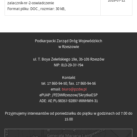
2018-07-12
zalacznik-nr-2-oswiadczenie
Format pliku:
DOC
, rozmiar: 30 kB,
Podkarpacki Zarząd Dróg Wojewódzkich
w Rzeszowie
ul. T. Boya Żeleńskiego 19a, 35-105 Rzeszów
NIP: 813-29-37-794
Kontakt
tel. 17 860-94-50; fax. 17 860-94-56
email:
biuro@pzdw.pl
ePUAP: /PZDWRzeszow/SkrytkaESP
ADE: AE:PL-98357-92897-WWHWH-31
Przyjmujemy interesantów od poniedziałku do piątku w godzinach od 7.00 do
15.00