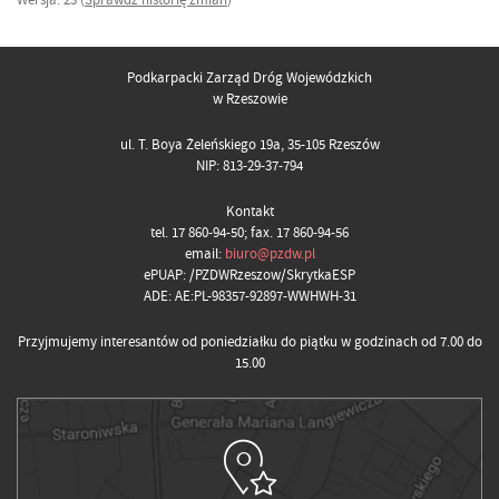
Podkarpacki Zarząd Dróg Wojewódzkich
w Rzeszowie
ul. T. Boya Żeleńskiego 19a, 35-105 Rzeszów
NIP: 813-29-37-794
Kontakt
tel. 17 860-94-50; fax. 17 860-94-56
email:
biuro@pzdw.pl
ePUAP: /PZDWRzeszow/SkrytkaESP
ADE: AE:PL-98357-92897-WWHWH-31
Przyjmujemy interesantów od poniedziałku do piątku w godzinach od 7.00 do
15.00