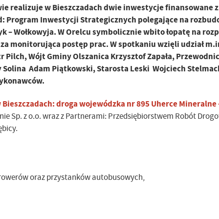
e realizuje w Bieszczadach dwie inwestycje finansowane z
 Program Inwestycji Strategicznych polegające na rozbud
yk – Wołkowyja. W Orelcu symbolicznie wbito łopatę na roz
za monitorująca postęp prac. W spotkaniu wzięli udział m.i
Pilch, Wójt Gminy Olszanica Krzysztof Zapała, Przewodni
 Solina Adam Piątkowski, Starosta Leski Wojciech Stelmac
 Wykonawców.
Bieszczadach: droga wojewódzka nr 895 Uherce Mineralne 
nie Sp. z o.o. wraz z Partnerami: Przedsiębiorstwem Robót Drogo
ębicy.
i rowerów oraz przystanków autobusowych,