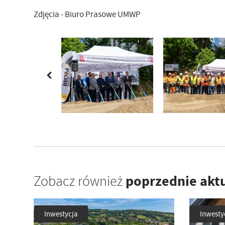
Zdjęcia - Biuro Prasowe UMWP
poprzednie akt
Zobacz również
Inwestycja
Inwesty