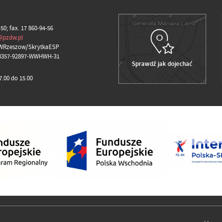
-50; fax. 17 860-94-56
@pzdw.pl
WRzeszow/SkrytkaESP
98357-92897-WWHWH-31
Sprawdź jak dojechać
.00 do 15.00