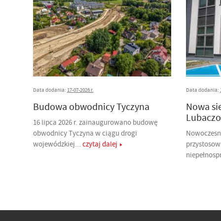
Data dodania:
17-07-2026 r.
Data dodania:
Budowa obwodnicy Tyczyna
Nowa si
Lubaczo
16 lipca 2026 r. zainaugurowano budowę
obwodnicy Tyczyna w ciągu drogi
Nowoczesny
wojewódzkiej...
czytaj dalej
przystosow
niepełnosp