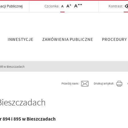
++
+
A
acji Publicznej
Czcionka:
A
Kontrast:
A
INWESTYCJE
ZAMÓWIENIA PUBLICZNE
PROCEDURY
895 w Bieszczadach
Prześlij nam:
Drukuj artykuł:
Bieszczadach
 894 i 895 w Bieszczadach