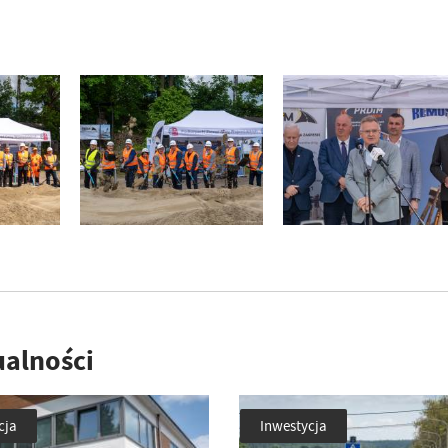
ualności
cja
Inwestycja