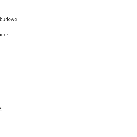
z budowę
ome.
ć