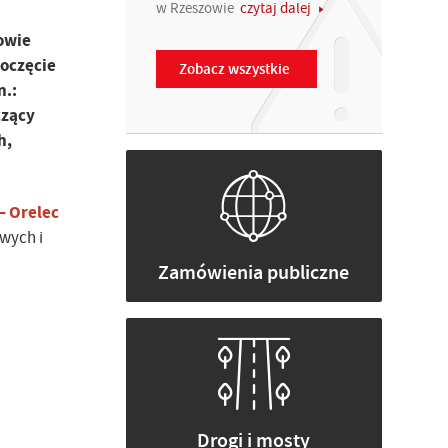
w Rzeszowie
czytaj dalej
owie
poczęcie
Zobacz wszystkie
n.:
czący
h,
– Orelec
wych i
Zamówienia publiczne
Drogi i mosty