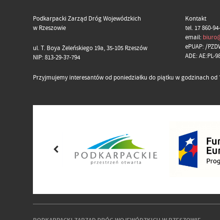
Podkarpacki Zarząd Dróg Wojewódzkich
Kontakt
w Rzeszowie
tel. 17 860-94
email:
biuro
ePUAP: /PZD
ul. T. Boya Żeleńskiego 19a, 35-105 Rzeszów
ADE: AE:PL-
NIP: 813-29-37-794
Przyjmujemy interesantów od poniedziałku do piątku w godzinach od 7