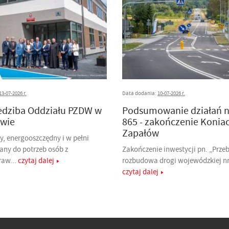
13-07-2026 r.
Data dodania:
10-07-2026 r.
edziba Oddziału PZDW w
Podsumowanie działań 
wie
865 - zakończenie Konia
Zapałów
, energooszczędny i w pełni
any do potrzeb osób z
Zakończenie inwestycji pn. „Prze
raw...
czytaj dalej
rozbudowa drogi wojewódzkiej nr 
czytaj dalej