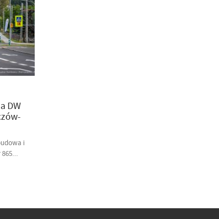
na DW
czów-
budowa i
865...