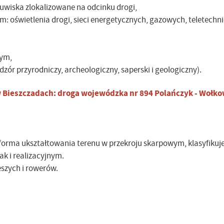
uwiska zlokalizowane na odcinku drogi,
m: oświetlenia drogi, sieci energetycznych, gazowych, teletechn
cym,
dzór przyrodniczy, archeologiczny, saperski i geologiczny).
 Bieszczadach: droga wojewódzka nr 894 Polańczyk - Wołko
i forma ukształtowania terenu w przekroju skarpowym, klasyfikuje
ak i realizacyjnym.
eszych i rowerów.