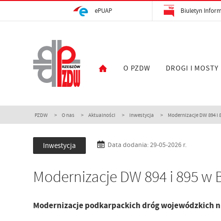
ePUAP
Biuletyn Inform
O PZDW
DROGI I MOSTY
PZDW
O nas
Aktualności
Inwestycja
Modernizacje DW 894 i 
Inwestycja
Data dodania: 29-05-2026 r.
Modernizacje DW 894 i 895 w 
Modernizacje podkarpackich dróg wojewódzkich nr