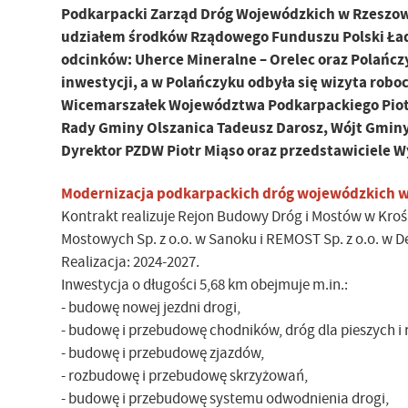
Podkarpacki Zarząd Dróg Wojewódzkich w Rzeszowi
udziałem środków Rządowego Funduszu Polski Ład:
odcinków: Uherce Mineralne – Orelec oraz Polańcz
inwestycji, a w Polańczyku odbyła się wizyta roboc
Wicemarszałek Województwa Podkarpackiego Piotr 
Rady Gminy Olszanica Tadeusz Darosz, Wójt Gminy
Dyrektor PZDW Piotr Miąso oraz przedstawiciele
Modernizacja podkarpackich dróg wojewódzkich w 
Kontrakt realizuje Rejon Budowy Dróg i Mostów w Kroś
Mostowych Sp. z o.o. w Sanoku i REMOST Sp. z o.o. w D
Realizacja: 2024-2027.
Inwestycja o długości 5,68 km obejmuje m.in.:
- budowę nowej jezdni drogi,
- budowę i przebudowę chodników, dróg dla pieszych 
- budowę i przebudowę zjazdów,
- rozbudowę i przebudowę skrzyżowań,
- budowę i przebudowę systemu odwodnienia drogi,