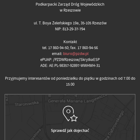
Podkarpacki Zarząd Dróg Wojewódzkich
w Rzeszowie
ul. T. Boya Żeleńskiego 19a, 35-105 Rzeszów
NIP: 813-29-37-794
Kontakt
tel. 17 860-94-50; fax. 17 860-94-56
email:
biuro@pzdw.pl
ePUAP: /PZDWRzeszow/SkrytkaESP
ADE: AE:PL-98357-92897-WWHWH-31
Przyjmujemy interesantów od poniedziałku do piątku w godzinach od 7.00 do
15.00
Sprawdź jak dojechać