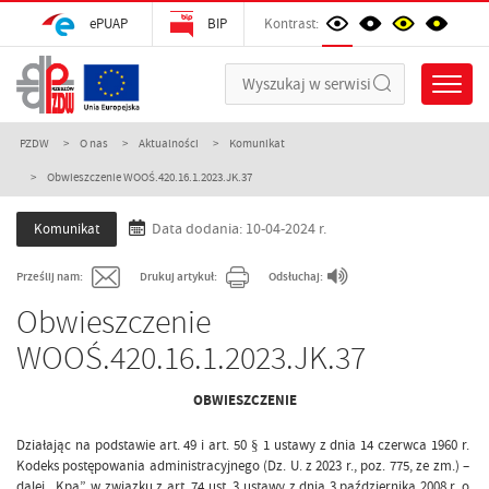
ePUAP
BIP
Kontrast:
PZDW
O nas
Aktualności
Komunikat
Obwieszczenie WOOŚ.420.16.1.2023.JK.37
Komunikat
Data dodania: 10-04-2024 r.
Prześlij nam:
Drukuj artykuł:
Odsłuchaj:
Obwieszczenie
WOOŚ.420.16.1.2023.JK.37
OBWIESZCZENIE
Działając na podstawie art. 49 i art. 50 § 1 ustawy z dnia 14 czerwca 1960 r.
Kodeks postępowania administracyjnego (Dz. U. z 2023 r., poz. 775, ze zm.) –
dalej „Kpa”, w związku z art. 74 ust. 3 ustawy z dnia 3 października 2008 r. o