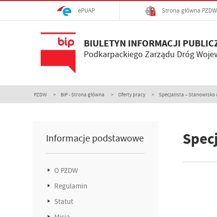
ePUAP
Strona główna PZDW
BIULETYN INFORMACJI PUBLIC
Podkarpackiego Zarządu Dróg Woje
PZDW
BIP - Strona główna
Oferty pracy
Specjalista – Stanowisko 
Specj
Informacje podstawowe
O PZDW
Regulamin
Statut
Misja