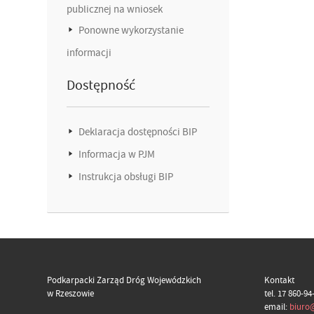
publicznej na wniosek
Ponowne wykorzystanie
informacji
Dostępność
Deklaracja dostępności BIP
Informacja w PJM
Instrukcja obsługi BIP
Podkarpacki Zarząd Dróg Wojewódzkich
Kontakt
w Rzeszowie
tel. 17 860-94
email:
biuro