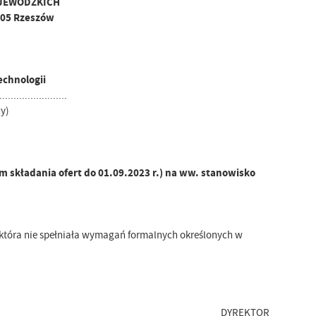
JEWÓDZKICH
-105 Rzeszów
echnologii
........................
y)
 składania ofert do 01.09.2023 r.) na ww. stanowisko
 która nie spełniała wymagań formalnych określonych w
DYREKTOR