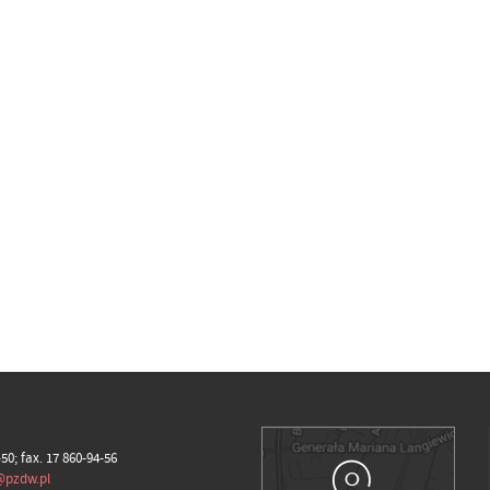
-50; fax. 17 860-94-56
@pzdw.pl