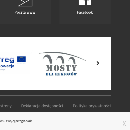
Poczta www
Facebook
strony
Deklaracja dostępności
Polityka prywatności
omu Twojej przeglądarki.
X