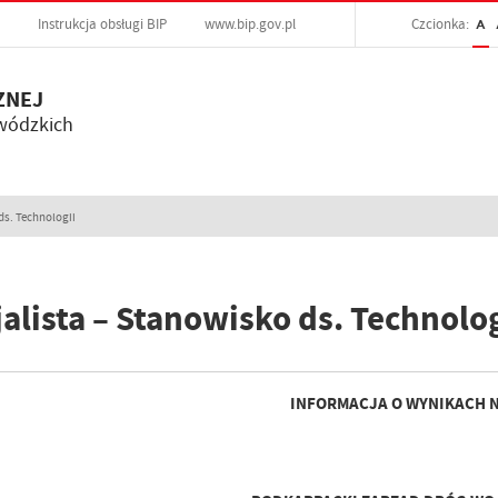
Instrukcja obsługi BIP
www.bip.gov.pl
Czcionka:
A
ZNEJ
wódzkich
ds. Technologii
alista – Stanowisko ds. Technolog
INFORMACJA O WYNIKACH 