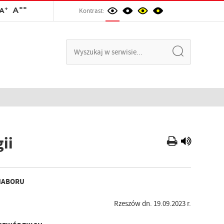
++
+
A
A
Kontrast:
ii
NABORU
Rzeszów dn. 19.09.2023 r.