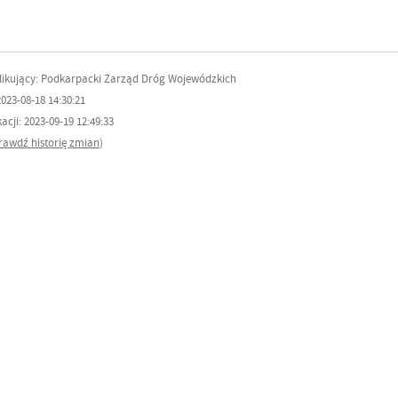
ikujący: Podkarpacki Zarząd Dróg Wojewódzkich
023-08-18 14:30:21
cji: 2023-09-19 12:49:33
rawdź historię zmian
)