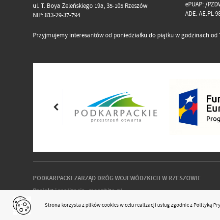
ePUAP: /PZD
ul. T. Boya Żeleńskiego 19a, 35-105 Rzeszów
ADE: AE:PL-
NIP: 813-29-37-794
Przyjmujemy interesantów od poniedziałku do piątku w godzinach od 7
PODKARPACKI ZARZĄD DRÓG WOJEWÓDZKICH W RZESZOWIE
Projekt i realizacja:
moonbite.pl
responsivevoice.org
Strona korzysta z plików
cookies
w celu realizacji usług zgodnie z
Polityką P