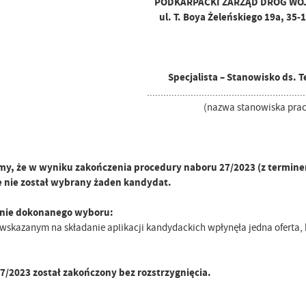
PODKARPACKI ZARZĄD DRÓG WO
ul. T. Boya Żeleńskiego 19a, 35
Specjalista – Stanowisko ds. T
..........................................................
(nazwa stanowiska prac
y, że w wyniku zakończenia procedury naboru 27/2023 (z terminem
e nie został wybrany żaden kandydat.
nie dokonanego wyboru:
 wskazanym na składanie aplikacji kandydackich wpłynęła jedna oferta,
7/2023 został zakończony bez rozstrzygnięcia.