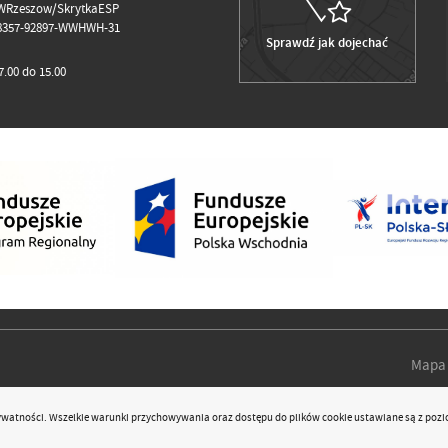
WRzeszow/SkrytkaESP
98357-92897-WWHWH-31
Sprawdź jak dojechać
.00 do 15.00
Mapa 
rywatności
. Wszelkie warunki przychowywania oraz dostępu do plików cookie ustawiane są z pozi