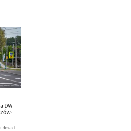
na DW
czów-
budowa i