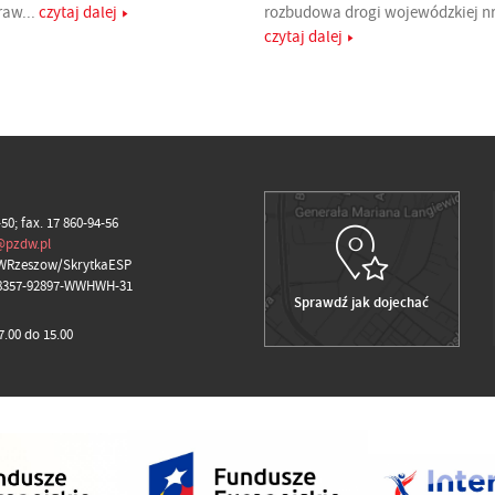
raw...
czytaj dalej
rozbudowa drogi wojewódzkiej nr 
czytaj dalej
-50; fax. 17 860-94-56
@pzdw.pl
WRzeszow/SkrytkaESP
98357-92897-WWHWH-31
Sprawdź jak dojechać
.00 do 15.00