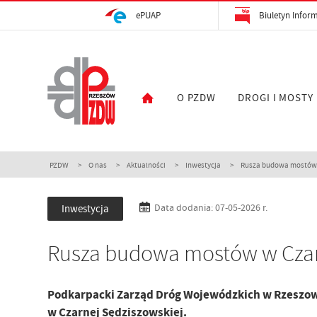
ePUAP
Biuletyn Inform
O PZDW
DROGI I MOSTY
PZDW
O nas
Aktualności
Inwestycja
Rusza budowa mostów w
Inwestycja
Data dodania: 07-05-2026 r.
Rusza budowa mostów w Czar
Podkarpacki Zarząd Dróg Wojewódzkich w Rzeszow
w Czarnej Sędziszowskiej.