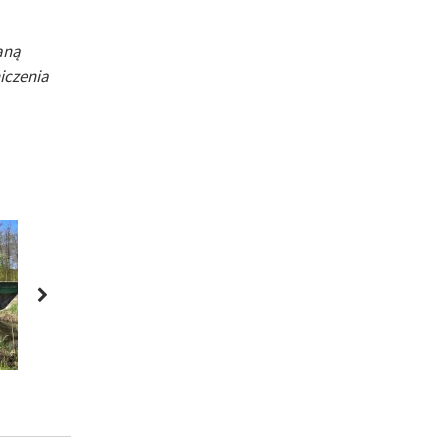
aną
iczenia