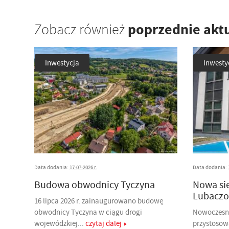
poprzednie akt
Zobacz również
Inwestycja
Inwesty
Data dodania:
17-07-2026 r.
Data dodania:
Budowa obwodnicy Tyczyna
Nowa si
Lubaczo
16 lipca 2026 r. zainaugurowano budowę
obwodnicy Tyczyna w ciągu drogi
Nowoczesny
wojewódzkiej...
czytaj dalej
przystosow