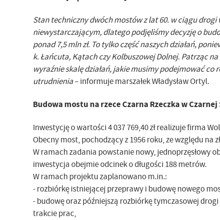
Stan techniczny dwóch mostów z lat 60. w ciągu drogi
niewystarczającym, dlatego podjęliśmy decyzję o bud
ponad 7,5 mln zł. To tylko część naszych działań, po
k. Łańcuta, Kątach czy Kolbuszowej Dolnej. Patrząc 
wyraźnie skalę działań, jakie musimy podejmować co ro
utrudnienia
– informuje marszałek Władysław Ortyl.
Budowa mostu na rzece Czarna Rzeczka w Czarnej 
Inwestycję o wartości 4 037 769,40 zł realizuje firma W
Obecny most, pochodzący z 1956 roku, ze względu na zł
W ramach zadania powstanie nowy, jednoprzęsłowy obie
inwestycja obejmie odcinek o długości 188 metrów.
W ramach projektu zaplanowano m.in.:
- rozbiórkę istniejącej przeprawy i budowę nowego mos
- budowę oraz późniejszą rozbiórkę tymczasowej drogi
trakcie prac,