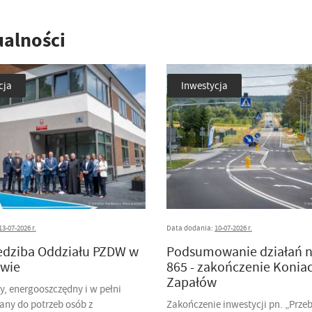
ualności
cja
Inwestycja
13-07-2026 r.
Data dodania:
10-07-2026 r.
edziba Oddziału PZDW w
Podsumowanie działań 
wie
865 - zakończenie Konia
Zapałów
, energooszczędny i w pełni
any do potrzeb osób z
Zakończenie inwestycji pn. „Prze