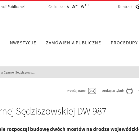
++
+
A
acji Publicznej
Czcionka:
A
Kontrast:
A
INWESTYCJE
ZAMÓWIENIA PUBLICZNE
PROCEDURY
 Czarnej Sędziszows...
Prześlij nam:
Drukuj artykuł:
nej Sędziszowskiej DW 987
ie rozpoczął budowę dwóch mostów na drodze wojewódzkie