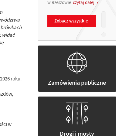
w Rzeszowie
czytaj dalej
em
jewództwa
Zobacz wszystkie
Dąbrówkach
, widać
ne
 2026 roku.
Zamówienia publiczne
azdów,
ości w
Drogi i mosty