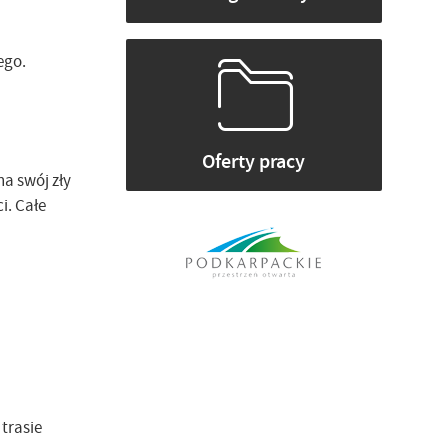
ego.
Oferty pracy
na swój zły
i. Całe
trasie