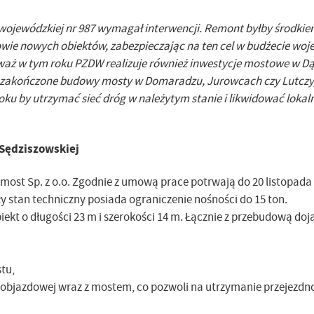
 wojewódzkiej nr 987 wymagał interwencji. Remont byłby środki
owie nowych obiektów, zabezpieczając na ten cel w budżecie wo
nieważ w tym roku PZDW realizuje również inwestycje mostowe w 
na zakończone budowy mosty w Domaradzu, Jurowcach czy Lutczy
ku by utrzymać sieć dróg w należytym stanie i likwidować lokal
Sędziszowskiej
olmost Sp. z o.o. Zgodnie z umową prace potrwają do 20 listopada
y stan techniczny posiada ograniczenie nośności do 15 ton.
kt o długości 23 m i szerokości 14 m. Łącznie z przebudową doj
tu,
 objazdowej wraz z mostem, co pozwoli na utrzymanie przejezdn