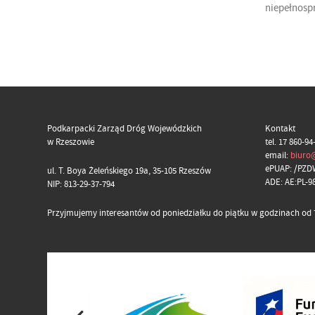
niepełnosp
Podkarpacki Zarząd Dróg Wojewódzkich
Kontakt
w Rzeszowie
tel. 17 860-94
email:
biuro
ePUAP: /PZD
ul. T. Boya Żeleńskiego 19a, 35-105 Rzeszów
ADE: AE:PL-
NIP: 813-29-37-794
Przyjmujemy interesantów od poniedziałku do piątku w godzinach od 7