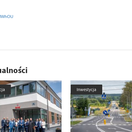
YzlWhOU
ualności
cja
Inwestycja