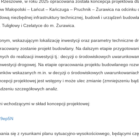
Rzeszowie, w roku 2025 opracowana została koncepcja projektowa dl
ów Małopolski – Łańcut – Kańczuga – Pruchnik – Żurawica na odcinku 
ową niezbędnej infrastruktury technicznej, budowli i urządzeń budowl
 Tuligłowy i Czelatyce do m. Żurawica.
ym, wskazującym lokalizację inwestycji oraz parametry techniczne dr
pracowany zostanie projekt budowlany. Na dalszym etapie przygotowan
nych do realizacji inwestycji tj.: decyzji o środowiskowych uwarunkowan
nwestycji drogowej. Na etapie opracowania projektu budowlanego rozw
unków wskazanych m.in. w decyzji o środowiskowych uwarunkowaniach
cepcji projektowej jest wstępny i może ulec zmianie (zmniejszeniu bąd
adzeniu szczegółowych analiz.
 wchodzącymi w skład koncepcji projektowej:
oJ9ep5N
nania się z rysunkami planu sytuacyjno-wysokościowego, będącymi czę