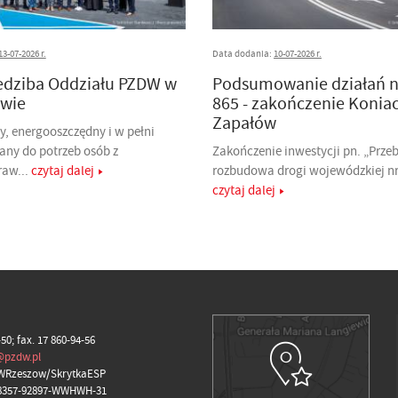
13-07-2026 r.
Data dodania:
10-07-2026 r.
edziba Oddziału PZDW w
Podsumowanie działań 
wie
865 - zakończenie Konia
Zapałów
, energooszczędny i w pełni
any do potrzeb osób z
Zakończenie inwestycji pn. „Prze
raw...
czytaj dalej
rozbudowa drogi wojewódzkiej nr 
czytaj dalej
-50; fax. 17 860-94-56
@pzdw.pl
WRzeszow/SkrytkaESP
98357-92897-WWHWH-31