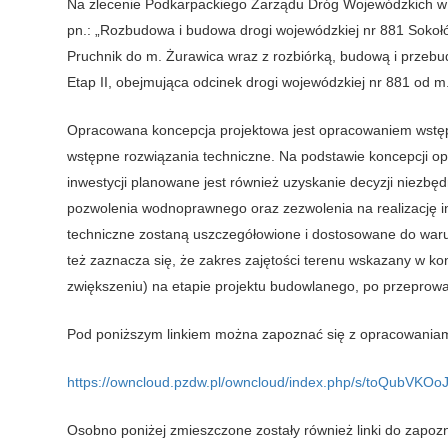
Na zlecenie Podkarpackiego Zarządu Dróg Wojewódzkich w 
pn.: „Rozbudowa i budowa drogi wojewódzkiej nr 881 Sokoł
Pruchnik do m. Żurawica wraz z rozbiórką, budową i przebud
Etap II, obejmująca odcinek drogi wojewódzkiej nr 881 od m.
Opracowana koncepcja projektowa jest opracowaniem wstępn
wstępne rozwiązania techniczne. Na podstawie koncepcji o
inwestycji planowane jest również uzyskanie decyzji niezbęd
pozwolenia wodnoprawnego oraz zezwolenia na realizację i
techniczne zostaną uszczegółowione i dostosowane do war
też zaznacza się, że zakres zajętości terenu wskazany w kon
zwiększeniu) na etapie projektu budowlanego, po przeprow
Pod poniższym linkiem można zapoznać się z opracowaniami
https://owncloud.pzdw.pl/owncloud/index.php/s/toQubVKO
Osobno poniżej zmieszczone zostały również linki do zapoz