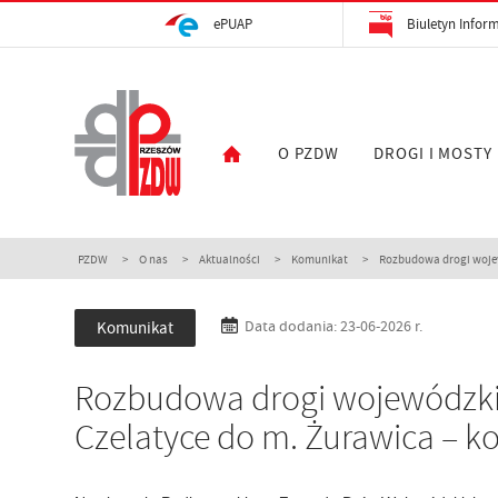
ePUAP
Biuletyn Inform
O PZDW
DROGI I MOSTY
PZDW
O nas
Aktualności
Komunikat
Rozbudowa drogi wojewó
Komunikat
Data dodania: 23-06-2026 r.
Rozbudowa drogi wojewódzkiej 
Czelatyce do m. Żurawica – k