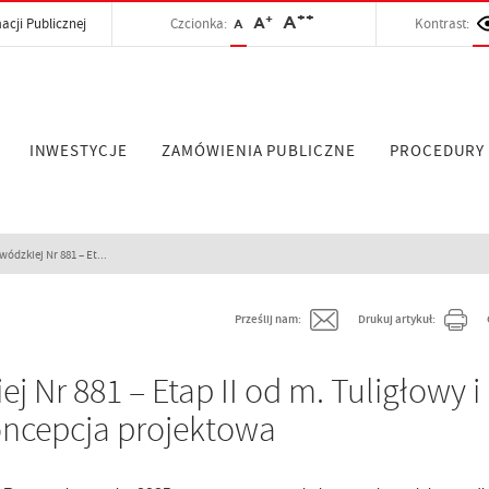
++
+
A
acji Publicznej
Czcionka:
A
Kontrast:
A
INWESTYCJE
ZAMÓWIENIA PUBLICZNE
PROCEDURY
dzkiej Nr 881 – Et...
Prześlij nam:
Drukuj artykuł:
Nr 881 – Etap II od m. Tuligłowy i
oncepcja projektowa