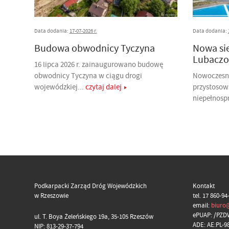
Data dodania:
17-07-2026 r.
Data dodania:
Budowa obwodnicy Tyczyna
Nowa si
Lubaczo
16 lipca 2026 r. zainaugurowano budowę
obwodnicy Tyczyna w ciągu drogi
Nowoczesny
wojewódzkiej...
czytaj dalej
przystosow
niepełnosp
Podkarpacki Zarząd Dróg Wojewódzkich
Kontakt
w Rzeszowie
tel. 17 860-94
email:
biuro
ePUAP: /PZD
ul. T. Boya Żeleńskiego 19a, 35-105 Rzeszów
ADE: AE:PL-
NIP: 813-29-37-794