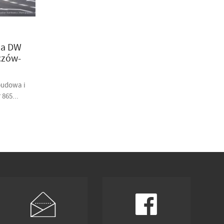
na DW
czów-
budowa i
865...