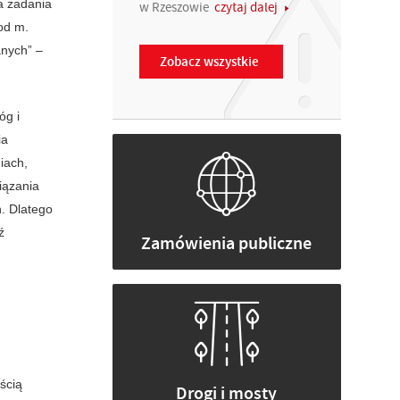
a zadania
w Rzeszowie
czytaj dalej
od m.
anych” –
Zobacz wszystkie
óg i
ia
iach,
iązania
. Dlatego
ź
Zamówienia publiczne
ścią
Drogi i mosty