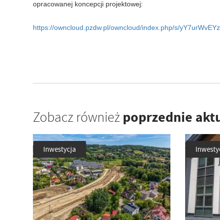
opracowanej koncepcji projektowej:
https://owncloud.pzdw.pl/owncloud/index.php/s/yY7urWvE
poprzednie akt
Zobacz również
Inwestycja
Inwesty