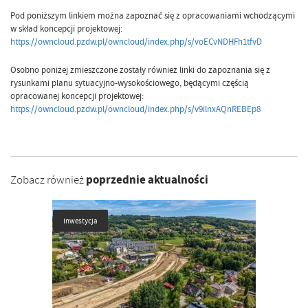
Pod poniższym linkiem można zapoznać się z opracowaniami wchodzącymi
w skład koncepcji projektowej:
https://owncloud.pzdw.pl/owncloud/index.php/s/voECvNDHFh1tfvD
Osobno poniżej zmieszczone zostały również linki do zapoznania się z
rysunkami planu sytuacyjno-wysokościowego, będącymi częścią
opracowanej koncepcji projektowej:
https://owncloud.pzdw.pl/owncloud/index.php/s/v9ilnxAQnREBEp8
poprzednie aktualności
Zobacz również
Inwestycja