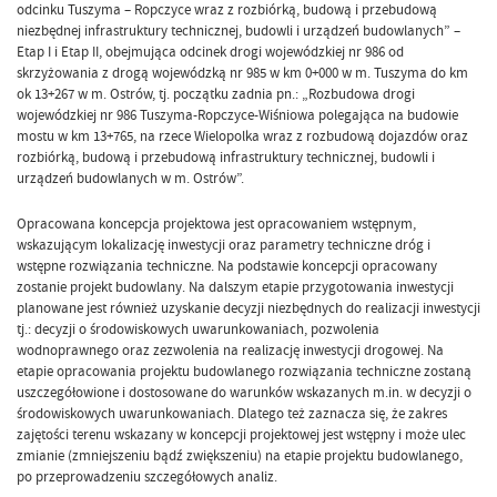
odcinku Tuszyma – Ropczyce wraz z rozbiórką, budową i przebudową
niezbędnej infrastruktury technicznej, budowli i urządzeń budowlanych” –
Etap I i Etap II, obejmująca odcinek drogi wojewódzkiej nr 986 od
skrzyżowania z drogą wojewódzką nr 985 w km 0+000 w m. Tuszyma do km
ok 13+267 w m. Ostrów, tj. początku zadnia pn.: „Rozbudowa drogi
wojewódzkiej nr 986 Tuszyma-Ropczyce-Wiśniowa polegająca na budowie
mostu w km 13+765, na rzece Wielopolka wraz z rozbudową dojazdów oraz
rozbiórką, budową i przebudową infrastruktury technicznej, budowli i
urządzeń budowlanych w m. Ostrów”.
Opracowana koncepcja projektowa jest opracowaniem wstępnym,
wskazującym lokalizację inwestycji oraz parametry techniczne dróg i
wstępne rozwiązania techniczne. Na podstawie koncepcji opracowany
zostanie projekt budowlany. Na dalszym etapie przygotowania inwestycji
planowane jest również uzyskanie decyzji niezbędnych do realizacji inwestycji
tj.: decyzji o środowiskowych uwarunkowaniach, pozwolenia
wodnoprawnego oraz zezwolenia na realizację inwestycji drogowej. Na
etapie opracowania projektu budowlanego rozwiązania techniczne zostaną
uszczegółowione i dostosowane do warunków wskazanych m.in. w decyzji o
środowiskowych uwarunkowaniach. Dlatego też zaznacza się, że zakres
zajętości terenu wskazany w koncepcji projektowej jest wstępny i może ulec
zmianie (zmniejszeniu bądź zwiększeniu) na etapie projektu budowlanego,
po przeprowadzeniu szczegółowych analiz.