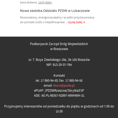
Data dodania:
13-07-2026 r.
Nowa siedziba Oddziału PZDW w Lubaczowie
Nowoczesny, energooszczędny i w pełni przystosowany
do potrzeb osób z niepełnospraw...
czytaj dalej
Podkarpacki Zarząd Dróg Wojewódzkich
w Rzeszowie
ul. T. Boya Żeleńskiego 19a, 35-105 Rzeszów
NIP: 813-29-37-794
Kontakt
tel. 17 860-94-50; fax. 17 860-94-56
email:
biuro@pzdw.pl
ePUAP: /PZDWRzeszow/SkrytkaESP
ADE: AE:PL-98357-92897-WWHWH-31
Przyjmujemy interesantów od poniedziałku do piątku w godzinach od 7.00 do
15.00