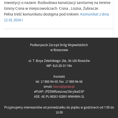
inwestycji o nazwie: Rozbudowa kanalizacji sanitarnej na terenie
Gminy Cisna w miejscowościach: Cisna , Liszna, Żubracze.
Pełna treść komunikatu dostępna pod linkiem:
Komunikat z dnia
12.01.2024 r.
Podkarpacki Zarząd Dróg Wojewódzkich
w Rzeszowie
ul. T. Boya Żeleńskiego 19a, 35-105 Rzeszów
NIP: 813-29-37-794
Kontakt
tel. 17 860-94-50; fax. 17 860-94-56
email:
biuro@pzdw.pl
ePUAP: /PZDWRzeszow/SkrytkaESP
ADE: AE:PL-98357-92897-WWHWH-31
Przyjmujemy interesantów od poniedziałku do piątku w godzinach od 7.00 do
15.00