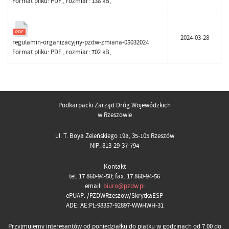
Format pliku:
PDF
, rozmiar: 138 kB,
2024-03-28
regulamin-organizacyjny-pzdw-zmiana-05032024
Format pliku:
PDF
, rozmiar: 702 kB,
Podkarpacki Zarząd Dróg Wojewódzkich
w Rzeszowie
ul. T. Boya Żeleńskiego 19a, 35-105 Rzeszów
NIP: 813-29-37-794
Kontakt
tel. 17 860-94-50; fax. 17 860-94-56
email:
biuro@pzdw.pl
ePUAP: /PZDWRzeszow/SkrytkaESP
ADE: AE:PL-98357-92897-WWHWH-31
Przyjmujemy interesantów od poniedziałku do piątku w godzinach od 7.00 do