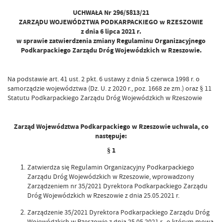
UCHWAŁA Nr 296/5813/21
ZARZĄDU WOJEWÓDZTWA PODKARPACKIEGO w RZESZOWIE
z dnia 6 lipca 2021 r.
w sprawie zatwierdzenia zmiany Regulaminu Organizacyjnego
Podkarpackiego Zarządu Dróg Wojewódzkich w Rzeszowie.
Na podstawie art. 41 ust. 2 pkt. 6 ustawy z dnia 5 czerwca 1998 r. o
samorządzie województwa (Dz. U. z 2020 r., poz. 1668 ze zm.) oraz § 11
Statutu Podkarpackiego Zarządu Dróg Wojewódzkich w Rzeszowie
Zarząd Województwa Podkarpackiego w Rzeszowie uchwala, co
następuje:
§ 1
Zatwierdza się Regulamin Organizacyjny Podkarpackiego
Zarządu Dróg Wojewódzkich w Rzeszowie, wprowadzony
Zarządzeniem nr 35/2021 Dyrektora Podkarpackiego Zarządu
Dróg Wojewódzkich w Rzeszowie z dnia 25.05.2021 r.
Zarządzenie 35/2021 Dyrektora Podkarpackiego Zarządu Dróg
Wojewódzkich w Rzeszowie z dnia 25.05.2021 r., o którym mowa