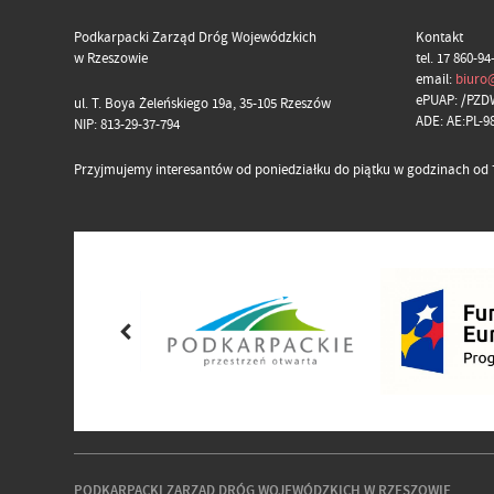
Podkarpacki Zarząd Dróg Wojewódzkich
Kontakt
w Rzeszowie
tel. 17 860-94
email:
biuro
ePUAP: /PZD
ul. T. Boya Żeleńskiego 19a, 35-105 Rzeszów
ADE: AE:PL-
NIP: 813-29-37-794
Przyjmujemy interesantów od poniedziałku do piątku w godzinach od 7
PODKARPACKI ZARZĄD DRÓG WOJEWÓDZKICH W RZESZOWIE