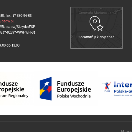
-50; fax. 17 860-94-56
@pzdw.pl
WRzeszow/SkrytkaESP
98357-92897-WWHWH-31
Sprawdź jak dojechać
.00 do 15.00
Mapa 