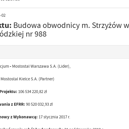
-02
ktu:
Budowa obwodnicy m. Strzyżów w
ódzkiej nr 988
rcjum
-
Mostostal Warszawa S.A. (Lider),
elce S.A. (Partner)
Projektu:
106 534 220,82 zł
wania z EFRR:
90 520 032,93 zł
umowy z Wykonawcą:
17 stycznia 2017 r.