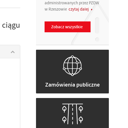
administrowanych przez PZDW
w Rzeszowie
czytaj dalej
 ciągu
Zobacz wszystkie
Zamówienia publiczne