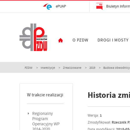
ePUAP
Biuletyn Inform
O PZDW
DROGI I MOSTY
PZDW
Inwestycje
Zrealizowane
2019
Budowa obwodnicy m
Historia zm
W trakcie realizacji
Regionalny
Wersja:
1
Program
Zmodyfikował:
Rzecznik 
Operacyjny WP
2014-2020
Data modyfikacji:
2018-05