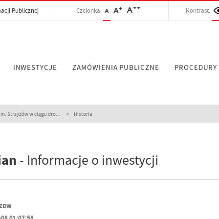
++
+
A
acji Publicznej
Czcionka:
A
Kontrast:
A
INWESTYCJE
ZAMÓWIENIA PUBLICZNE
PROCEDURY
. Strzyżów w ciągu dro...
Historia
ian
- Informacje o inwestycji
PZDW
-08 01:07:58