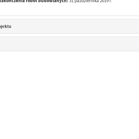
zakończenia robót budowlanych:
31 października 2019 r.
ojektu