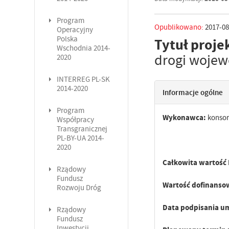
Program
Opublikowano:
2017-08
Operacyjny
Polska
Tytuł proje
Wschodnia 2014-
drogi wojew
2020
INTERREG PL-SK
2014-2020
Informacje ogólne
Program
Wykonawca:
konso
Współpracy
Transgranicznej
PL-BY-UA 2014-
Mostostal Ki
2020
Całkowita wartość 
Rządowy
Fundusz
Wartość dofinanso
Rozwoju Dróg
Data podpisania 
Rządowy
Fundusz
Inwestycji