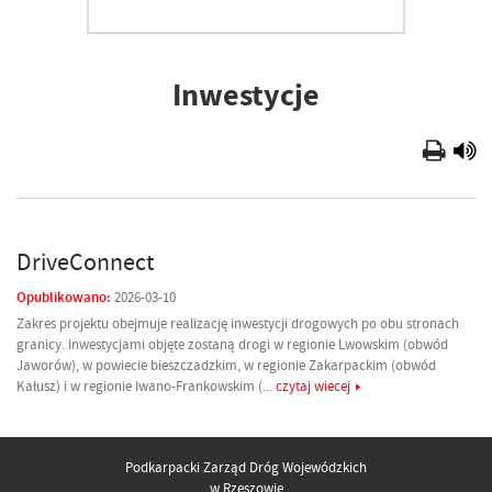
Inwestycje
DriveConnect
Opublikowano:
2026-03-10
Zakres projektu obejmuje realizację inwestycji drogowych po obu stronach
granicy. Inwestycjami objęte zostaną drogi w regionie Lwowskim (obwód
Jaworów), w powiecie bieszczadzkim, w regionie Zakarpackim (obwód
Kałusz) i w regionie Iwano-Frankowskim (...
czytaj wiecej
Podkarpacki Zarząd Dróg Wojewódzkich
w Rzeszowie