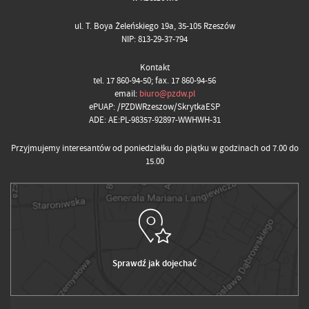
ul. T. Boya Żeleńskiego 19a, 35-105 Rzeszów
NIP: 813-29-37-794
Kontakt
tel. 17 860-94-50; fax. 17 860-94-56
email:
biuro@pzdw.pl
ePUAP: /PZDWRzeszow/SkrytkaESP
ADE: AE:PL-98357-92897-WWHWH-31
Przyjmujemy interesantów od poniedziałku do piątku w godzinach od 7.00 do
15.00
Sprawdź jak dojechać