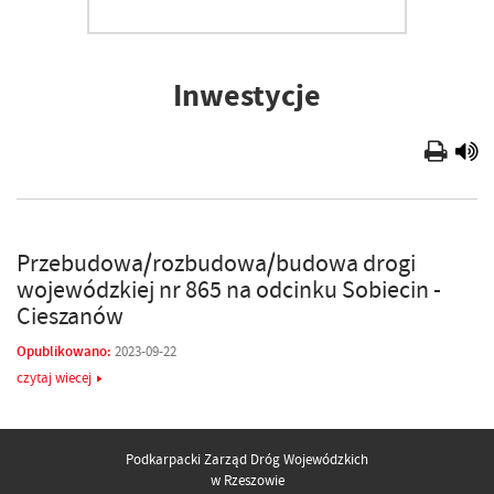
Inwestycje
Przebudowa/rozbudowa/budowa drogi
wojewódzkiej nr 865 na odcinku Sobiecin -
Cieszanów
Opublikowano:
2023-09-22
czytaj wiecej
Podkarpacki Zarząd Dróg Wojewódzkich
w Rzeszowie