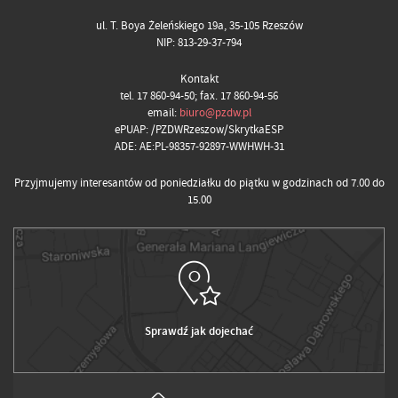
ul. T. Boya Żeleńskiego 19a, 35-105 Rzeszów
NIP: 813-29-37-794
Kontakt
tel. 17 860-94-50; fax. 17 860-94-56
email:
biuro@pzdw.pl
ePUAP: /PZDWRzeszow/SkrytkaESP
ADE: AE:PL-98357-92897-WWHWH-31
Przyjmujemy interesantów od poniedziałku do piątku w godzinach od 7.00 do
15.00
Sprawdź jak dojechać