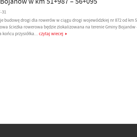
 Bojanów w km 51+987 – 56+095
7-31
je budowę drogi dla rowerów w ciągu drogi wojewódzkiej nr 872 od km 
owa ścieżka rowerowa będzie zlokalizowana na terenie Gminy Bojanów –
a końcu przysiółka...
czytaj wiecej