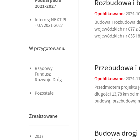
Podkarpacia
Rozbudowa i b
2021-2027
Opublikowano:
2024-1
Interreg NEXT PL
Budowa i rozbudowa dro
- UA 2021-2027
wojewódzkich nr 877 z 
wojewódzkich nr 835 i 8
W przygotowaniu
Przebudowa i 
Rządowy
Fundusz
Opublikowano:
2024-1
Rozwoju Dróg
Przedmiotem projektu 
Pozostałe
długości 13,78 km od m
budową, przebudową nie
Zrealizowane
Budowa drogi 
2017