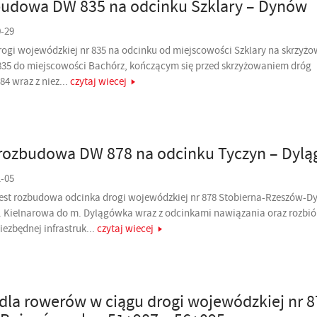
udowa DW 835 na odcinku Szklary – Dynów
0-29
gi wojewódzkiej nr 835 na odcinku od miejscowości Szklary na skrzyż
835 do miejscowości Bachórz, kończącym się przed skrzyżowaniem dróg
84 wraz z niez...
czytaj wiecej
rozbudowa DW 878 na odcinku Tyczyn – Dyl
1-05
jest rozbudowa odcinka drogi wojewódzkiej nr 878 Stobierna-Rzeszów-D
. Kielnarowa do m. Dylągówka wraz z odcinkami nawiązania oraz rozbió
zbędnej infrastruk...
czytaj wiecej
dla rowerów w ciągu drogi wojewódzkiej nr 8