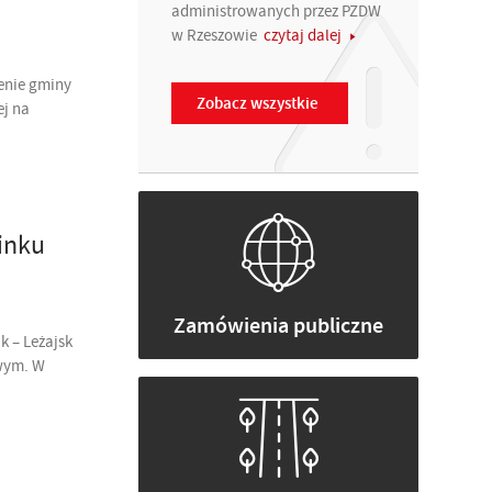
administrowanych przez PZDW
w Rzeszowie
czytaj dalej
enie gminy
Zobacz wszystkie
ej na
inku
Zamówienia publiczne
k – Leżajsk
owym. W