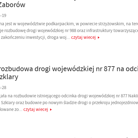
 Zaborów
4-19
na jest w województwie podkarpackim, w powiecie strzyżowskim, na ter
je rozbudowę drogi wojewódzkiej nr 988 oraz infrastruktury towarzysząc
 zakończeniu inwestycji, droga woj...
czytaj wiecej
rozbudowa drogi wojewódzkiej nr 877 na odc
zklary
3-28
gała na rozbudowie istniejącego odcinka drogi wojewódzkiej nr 877 Nakli
 Szklary oraz budowie po nowym śladzie drogi o przekroju jednojezdni
owane zo...
czytaj wiecej