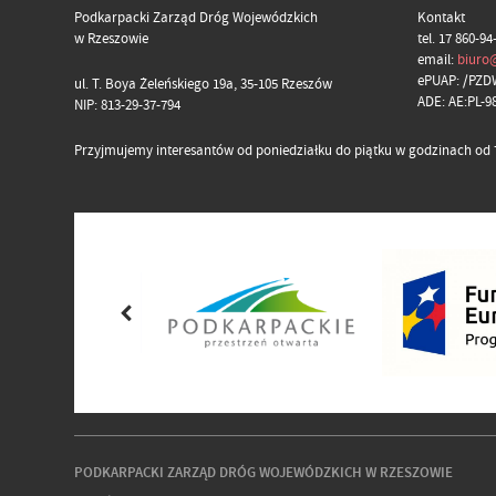
Podkarpacki Zarząd Dróg Wojewódzkich
Kontakt
w Rzeszowie
tel. 17 860-94
email:
biuro
ePUAP: /PZD
ul. T. Boya Żeleńskiego 19a, 35-105 Rzeszów
ADE: AE:PL-
NIP: 813-29-37-794
Przyjmujemy interesantów od poniedziałku do piątku w godzinach od 7
PODKARPACKI ZARZĄD DRÓG WOJEWÓDZKICH W RZESZOWIE