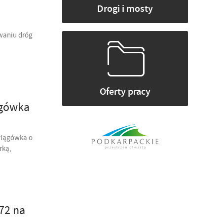
Drogi i mosty
owaniu dróg
Oferty pracy
ągówka
ylągówka o
rką,
72 na