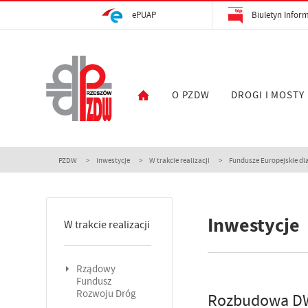
ePUAP
Biuletyn Inform
O PZDW
DROGI I MOSTY
PZDW
Inwestycje
W trakcie realizacji
Fundusze Europejskie dla
Inwestycje
W trakcie realizacji
Rządowy
Fundusz
Rozwoju Dróg
Rozbudowa DW 