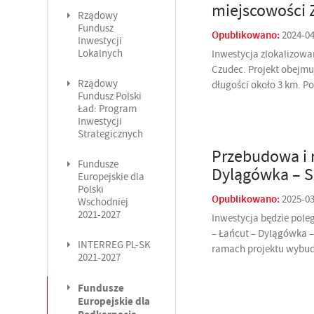
miejscowości
Rządowy
Fundusz
Opublikowano:
2024-0
Inwestycji
Inwestycja zlokalizowa
Lokalnych
Czudec. Projekt obejmu
Rządowy
długości około 3 km. Po
Fundusz Polski
Ład: Program
Inwestycji
Strategicznych
Przebudowa i 
Fundusze
Dylągówka – S
Europejskie dla
Polski
Opublikowano:
2025-0
Wschodniej
2021-2027
Inwestycja będzie pole
– Łańcut – Dylągówka –
INTERREG PL-SK
ramach projektu wybud
2021-2027
Fundusze
Europejskie dla