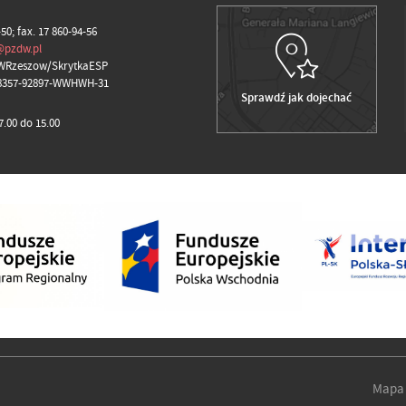
-50; fax. 17 860-94-56
@pzdw.pl
WRzeszow/SkrytkaESP
98357-92897-WWHWH-31
Sprawdź jak dojechać
.00 do 15.00
Mapa 