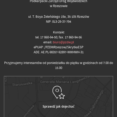
Podkarpacki Zarząd Dróg Wojewódzkich
w Rzeszowie
ul. T. Boya Żeleńskiego 19a, 35-105 Rzeszów
NIP: 813-29-37-794
Kontakt
tel. 17 860-94-50; fax. 17 860-94-56
email:
biuro@pzdw.pl
ePUAP: /PZDWRzeszow/SkrytkaESP
ADE: AE:PL-98357-92897-WWHWH-31
Przyjmujemy interesantów od poniedziałku do piątku w godzinach od 7.00 do
15.00
Sprawdź jak dojechać