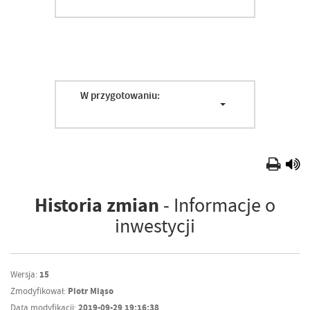
W przygotowaniu:
Historia zmian
- Informacje o
inwestycji
Wersja:
15
Zmodyfikował:
Piotr Miąso
Data modyfikacji:
2019-09-29 19:16:38