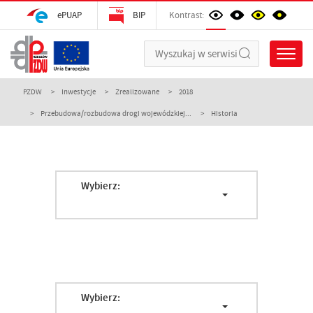
ePUAP
BIP
Kontrast:
PZDW
Inwestycje
Zrealizowane
2018
Przebudowa/rozbudowa drogi wojewódzkiej...
Historia
Wybierz:
Wybierz: