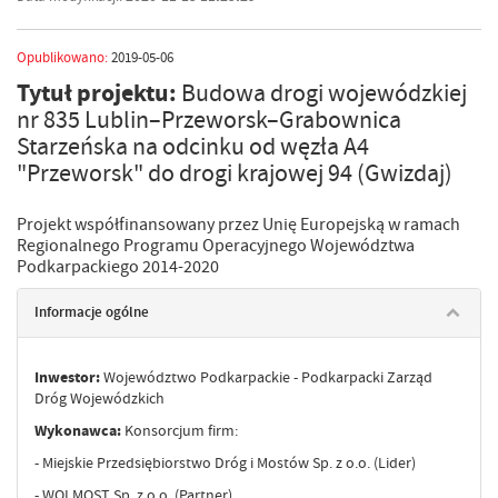
Opublikowano:
2019-05-06
Tytuł projektu:
Budowa drogi wojewódzkiej
nr 835 Lublin–Przeworsk–Grabownica
Starzeńska na odcinku od węzła A4
"Przeworsk" do drogi krajowej 94 (Gwizdaj)
Projekt współfinansowany przez Unię Europejską w ramach
Regionalnego Programu Operacyjnego Województwa
Podkarpackiego 2014-2020
Informacje ogólne
Inwestor:
Województwo Podkarpackie - Podkarpacki Zarząd
Dróg Wojewódzkich
Wykonawca:
Konsorcjum firm:
- Miejskie Przedsiębiorstwo Dróg i Mostów Sp. z o.o. (Lider)
- WOLMOST Sp. z o.o. (Partner)