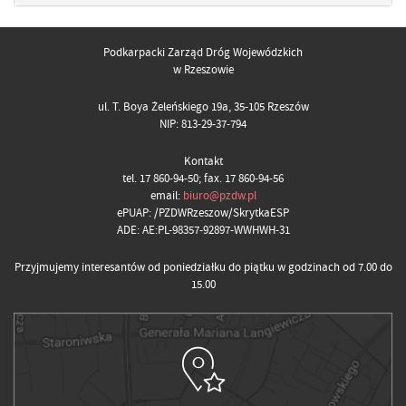
Podkarpacki Zarząd Dróg Wojewódzkich
w Rzeszowie
ul. T. Boya Żeleńskiego 19a, 35-105 Rzeszów
NIP: 813-29-37-794
Kontakt
tel. 17 860-94-50; fax. 17 860-94-56
email:
biuro@pzdw.pl
ePUAP: /PZDWRzeszow/SkrytkaESP
ADE: AE:PL-98357-92897-WWHWH-31
Przyjmujemy interesantów od poniedziałku do piątku w godzinach od 7.00 do
15.00