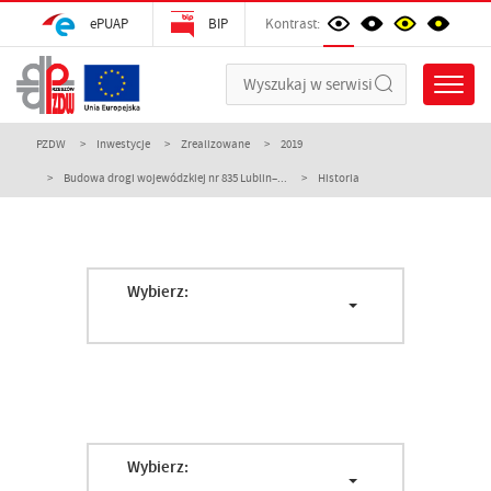
ePUAP
BIP
Kontrast:
PZDW
Inwestycje
Zrealizowane
2019
Budowa drogi wojewódzkiej nr 835 Lublin–...
Historia
Wybierz:
Wybierz: