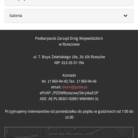
Galeria
Podkarpacki Zarząd Dróg Wojewódzkich
w Rzeszowie
ul. T. Boya Żeleńskiego 19a, 35-105 Rzeszów
NIP: 813-29-37-794
Kontakt
tel. 17 860-94-50; fax. 17 860-94-56
email:
biuro@pzdw.pl
ePUAP: /PZDWRzeszow/SkrytkaESP
ADE: AE:PL-98357-92897-WWHWH-31
Przyjmujemy interesantów od poniedziałku do piątku w godzinach od 7.00 do
15.00