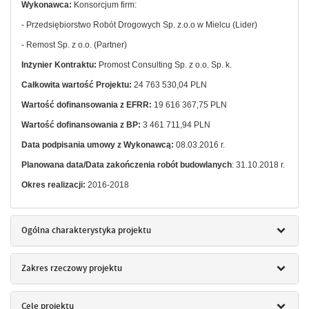
Wykonawca:
Konsorcjum firm:
- Przedsiębiorstwo Robót Drogowych Sp. z.o.o w Mielcu (Lider)
- Remost Sp. z o.o. (Partner)
Inżynier Kontraktu:
Promost Consulting Sp. z o.o. Sp. k.
Całkowita wartość Projektu:
24 763 530,04 PLN
Wartość dofinansowania z EFRR:
19 616 367,75 PLN
Wartość dofinansowania z BP:
3 461 711,94 PLN
Data podpisania umowy z Wykonawcą:
08.03.2016 r.
Planowana data/Data zakończenia robót budowlanych
: 31.10.2018 r.
Okres realizacji:
2016-2018
Ogólna charakterystyka projektu
Zakres rzeczowy projektu
Cele projektu