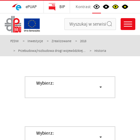
ePUAP
BIP
Kontrast:
PZDW
Inwestycje
Zrealizowane
2018
Przebudowa/rozbudowa drogi wojewódzkiej...
Historia
Wybierz:
Wybierz: