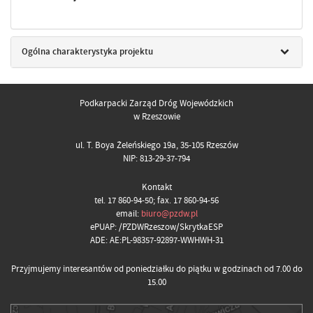
Ogólna charakterystyka projektu
Podkarpacki Zarząd Dróg Wojewódzkich
w Rzeszowie
ul. T. Boya Żeleńskiego 19a, 35-105 Rzeszów
NIP: 813-29-37-794
Kontakt
tel. 17 860-94-50; fax. 17 860-94-56
email:
biuro@pzdw.pl
ePUAP: /PZDWRzeszow/SkrytkaESP
ADE: AE:PL-98357-92897-WWHWH-31
Przyjmujemy interesantów od poniedziałku do piątku w godzinach od 7.00 do
15.00