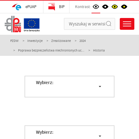
ePUAP
BIP
Kontrast:
PZDW
Inwestycje
Zrealizowane
2024
Poprawa bezpieczeństwa niechronionych uc...
Historia
Wybierz:
Wybierz: