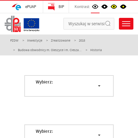
ePUAP
BIP
Kontrast:
PZDW
Inwestycje
Zrealizowane
2018
Budowa obwodnicy m. Oleszyce i m. Ciesza...
Historia
Wybierz:
Wybierz: