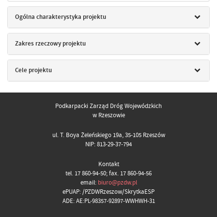
Ogólna charakterystyka projektu
Zakres rzeczowy projektu
Cele projektu
Podkarpacki Zarząd Dróg Wojewódzkich
w Rzeszowie
ul. T. Boya Żeleńskiego 19a, 35-105 Rzeszów
NIP: 813-29-37-794
Kontakt
tel. 17 860-94-50; fax. 17 860-94-56
email:
biuro@pzdw.pl
ePUAP: /PZDWRzeszow/SkrytkaESP
ADE: AE:PL-98357-92897-WWHWH-31