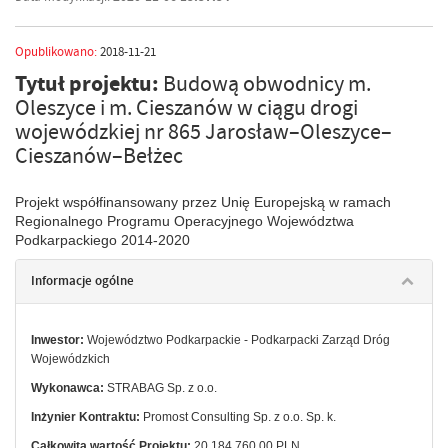
Opublikowano:
2018-11-21
Tytuł projektu:
Budową obwodnicy m.
Oleszyce i m. Cieszanów w ciągu drogi
wojewódzkiej nr 865 Jarosław–Oleszyce–
Cieszanów–Bełżec
Projekt współfinansowany przez Unię Europejską w ramach
Regionalnego Programu Operacyjnego Województwa
Podkarpackiego 2014-2020
Informacje ogólne
Inwestor:
Województwo Podkarpackie - Podkarpacki Zarząd Dróg
Wojewódzkich
Wykonawca:
STRABAG Sp. z o.o.
Inżynier Kontraktu
:
Promost Consulting Sp. z o.o. Sp. k.
Całkowita wartość Projektu:
20 184 760,00 PLN