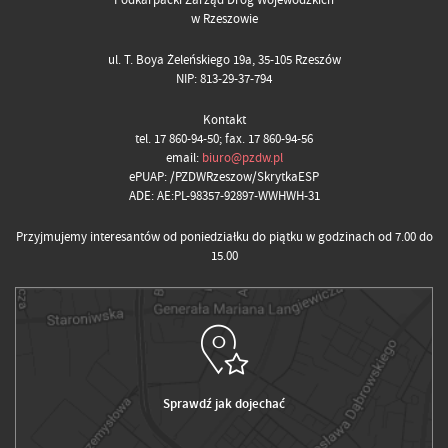
w Rzeszowie
ul. T. Boya Żeleńskiego 19a, 35-105 Rzeszów
NIP: 813-29-37-794
Kontakt
tel. 17 860-94-50; fax. 17 860-94-56
email:
biuro@pzdw.pl
ePUAP: /PZDWRzeszow/SkrytkaESP
ADE: AE:PL-98357-92897-WWHWH-31
Przyjmujemy interesantów od poniedziałku do piątku w godzinach od 7.00 do
15.00
Sprawdź jak dojechać