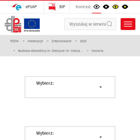
ePUAP
BIP
Kontrast:
PZDW
Inwestycje
Zrealizowane
2018
Budowa obwodnicy m. Oleszyce i m. Ciesza...
Historia
Wybierz:
Wybierz: