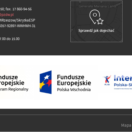
-50; fax. 17 860-94-56
@pzdw.pl
WRzeszow/SkrytkaESP
98357-92897-WWHWH-31
Sprawdź jak dojechać
.00 do 15.00
Mapa 