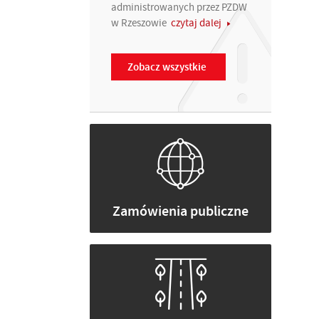
administrowanych przez PZDW
w Rzeszowie
czytaj dalej
Zobacz wszystkie
Zamówienia publiczne