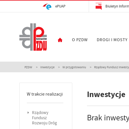
ePUAP
Biuletyn Inform
O PZDW
DROGI I MOSTY
PZDW
Inwestycje
W przygotowaniu
Rządowy Fundusz Inwestyc
Inwestycje
W trakcie realizacji
Rządowy
Brak inwesty
Fundusz
Rozwoju Dróg