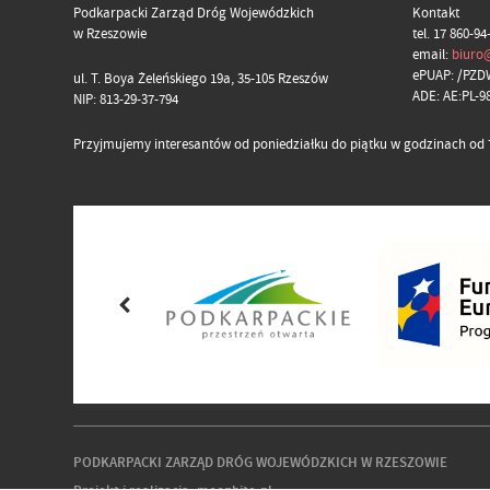
Podkarpacki Zarząd Dróg Wojewódzkich
Kontakt
w Rzeszowie
tel. 17 860-94
email:
biuro
ePUAP: /PZD
ul. T. Boya Żeleńskiego 19a, 35-105 Rzeszów
ADE: AE:PL-
NIP: 813-29-37-794
Przyjmujemy interesantów od poniedziałku do piątku w godzinach od 7
PODKARPACKI ZARZĄD DRÓG WOJEWÓDZKICH W RZESZOWIE