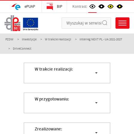
ePUAP
BIP
Kontrast:
PZDW
Inwestycje
W trakcie realizacji
Interreg NEXT PL - UA 2021-2027
DriveConnect
W trakcie realizacji:
W przygotowaniu:
Zrealizowane: