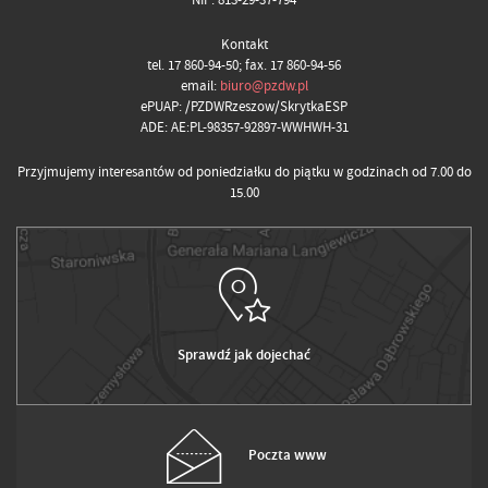
Kontakt
tel. 17 860-94-50; fax. 17 860-94-56
email:
biuro@pzdw.pl
ePUAP: /PZDWRzeszow/SkrytkaESP
ADE: AE:PL-98357-92897-WWHWH-31
Przyjmujemy interesantów od poniedziałku do piątku w godzinach od 7.00 do
15.00
Sprawdź jak dojechać
Poczta www