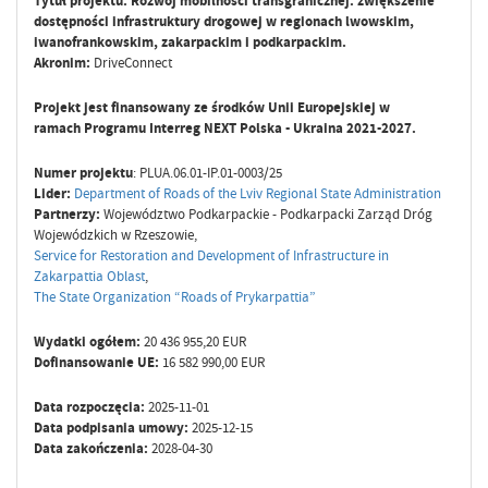
Tytuł projektu: Rozwój mobilności transgranicznej: zwiększenie
dostępności infrastruktury drogowej w regionach lwowskim,
iwanofrankowskim, zakarpackim i podkarpackim.
Akronim:
DriveConnect
Projekt jest finansowany ze środków Unii Europejskiej w
ramach Programu Interreg NEXT Polska - Ukraina 2021-2027.
Numer projektu
: PLUA.06.01-IP.01-0003/25
Lider:
Department of Roads of the Lviv Regional State Administration
Partnerzy:
Województwo Podkarpackie - Podkarpacki Zarząd Dróg
Wojewódzkich w Rzeszowie,
Service for Restoration and Development of Infrastructure in
Zakarpattia Oblast
,
The State Organization “Roads of Prykarpattia”
Wydatki ogółem:
20 436 955,20 EUR
Dofinansowanie UE:
16 582 990,00 EUR
Data rozpoczęcia:
2025-11-01
Data podpisania umowy:
2025-12-15
Data zakończenia:
2028-04-30