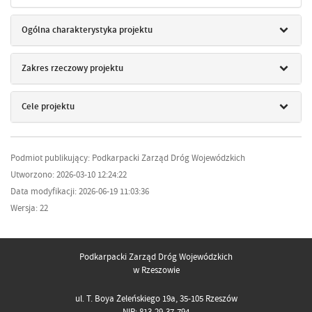
Ogólna charakterystyka projektu
Zakres rzeczowy projektu
Cele projektu
Podmiot publikujący: Podkarpacki Zarząd Dróg Wojewódzkich
Utworzono: 2026-03-10 12:24:22
Data modyfikacji: 2026-06-19 11:03:36
Wersja: 22
Podkarpacki Zarząd Dróg Wojewódzkich
w Rzeszowie
ul. T. Boya Żeleńskiego 19a, 35-105 Rzeszów
NIP: 813-29-37-794