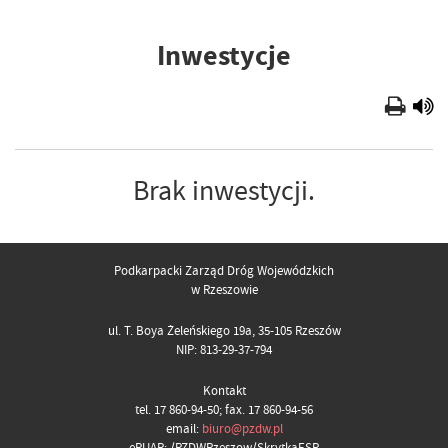
Inwestycje
Brak inwestycji.
Podkarpacki Zarząd Dróg Wojewódzkich
w Rzeszowie
ul. T. Boya Żeleńskiego 19a, 35-105 Rzeszów
NIP: 813-29-37-794
Kontakt
tel. 17 860-94-50; fax. 17 860-94-56
email:
biuro@pzdw.pl
ePUAP: /PZDWRzeszow/SkrytkaESP