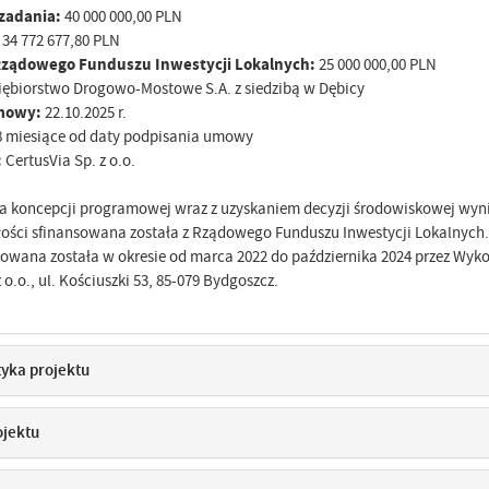
zadania:
40 000 000,00 PLN
:
34 772 677,80 PLN
Rządowego Funduszu Inwestycji Lokalnych:
25 000 000,00 PLN
iębiorstwo Drogowo-Mostowe S.A. z siedzibą w Dębicy
umowy:
22.10.2025 r.
8 miesiące od daty podpisania umowy
:
CertusVia Sp. z o.o.
 koncepcji programowej wraz z uzyskaniem decyzji środowiskowej wyni
ałości sfinansowana została z Rządowego Funduszu Inwestycji Lokalnych
wana została w okresie od marca 2022 do października 2024 przez Wyk
 o.o., ul. Kościuszki 53, 85-079 Bydgoszcz.
tyka projektu
ojektu