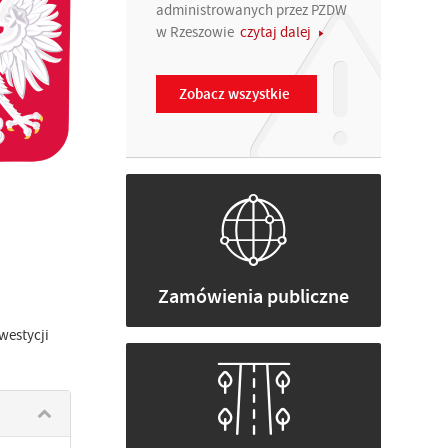
administrowanych przez PZDW
w Rzeszowie
czytaj dalej
Zobacz wszystkie
Zamówienia publiczne
westycji