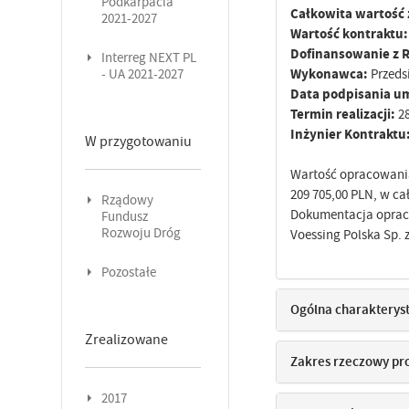
Podkarpacia
Całkowita wartość 
2021-2027
Wartość kontraktu
Dofinansowanie z 
Interreg NEXT PL
Wykonawca:
Przeds
- UA 2021-2027
Data podpisania 
Termin realizacji:
2
Inżynier Kontraktu
W przygotowaniu
Wartość opracowania
209 705,00 PLN, w c
Rządowy
Dokumentacja opraco
Fundusz
Rozwoju Dróg
Voessing Polska Sp. z
Pozostałe
Ogólna charakterys
Zrealizowane
Zakres rzeczowy pr
2017