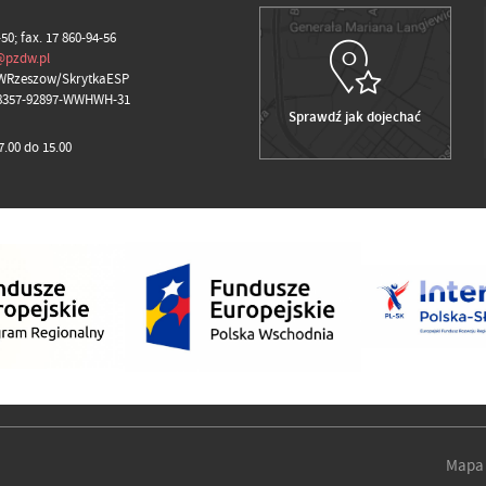
-50; fax. 17 860-94-56
@pzdw.pl
WRzeszow/SkrytkaESP
98357-92897-WWHWH-31
Sprawdź jak dojechać
.00 do 15.00
Mapa 