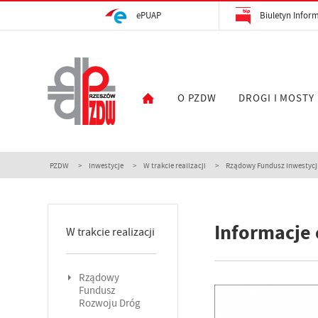
ePUAP
Biuletyn Inform
O PZDW
DROGI I MOSTY
PZDW
Inwestycje
W trakcie realizacji
Rządowy Fundusz Inwestycj
Informacje 
W trakcie realizacji
Rządowy
Fundusz
Rozwoju Dróg