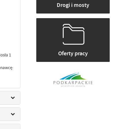
Drogi i mosty
Oferty pracy
osła 1
.
onawcę: