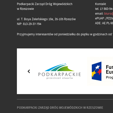
Podkarpacki Zarząd Dróg Wojewódzkich
Kontakt
w Rzeszowie
tel. 17 860-94
email:
biuro
ePUAP: /PZD
ul. T. Boya Żeleńskiego 19a, 35-105 Rzeszów
ADE: AE:PL-
NIP: 813-29-37-794
Przyjmujemy interesantów od poniedziałku do piątku w godzinach od 7
PODKARPACKI ZARZĄD DRÓG WOJEWÓDZKICH W RZESZOWIE