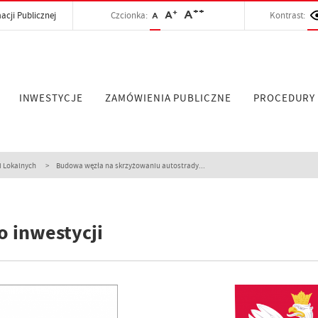
++
+
A
acji Publicznej
Czcionka:
A
Kontrast:
A
INWESTYCJE
ZAMÓWIENIA PUBLICZNE
PROCEDURY
i Lokalnych
Budowa węzła na skrzyżowaniu autostrady...
o inwestycji