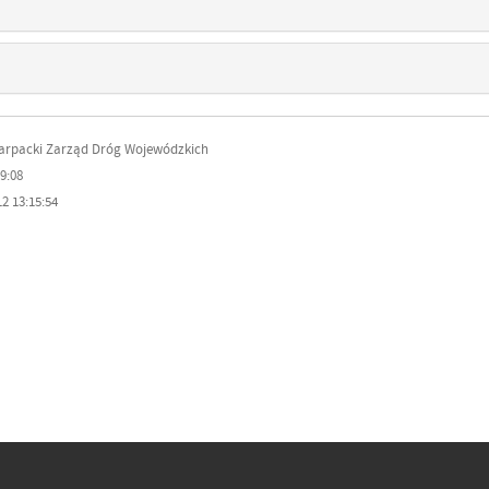
karpacki Zarząd Dróg Wojewódzkich
9:08
2 13:15:54