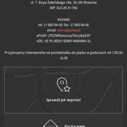
ul. T. Boya Żeleńskiego 19a, 35-105 Rzeszów
NIP: 813-29-37-794
Kontakt
tel. 17 860-94-50; fax. 17 860-94-56
email:
biuro@pzdw.pl
ePUAP: /PZDWRzeszow/SkrytkaESP
ADE: AE:PL-98357-92897-WWHWH-31
Przyjmujemy interesantów od poniedziałku do piątku w godzinach od 7.00 do
15.00
Sprawdź jak dojechać
Poczta www