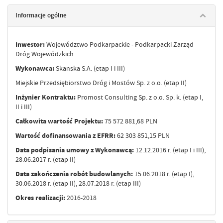
Informacje ogólne
Inwestor:
Województwo Podkarpackie - Podkarpacki Zarząd
Dróg Wojewódzkich
Wykonawca:
Skanska S.A. (etap I i III)
Miejskie Przedsiębiorstwo Dróg i Mostów Sp. z o.o. (etap II)
Inżynier Kontraktu:
Promost Consulting Sp. z o.o. Sp. k. (etap I,
II i III)
Całkowita wartość Projektu:
75 572 881,68 PLN
Wartość dofinansowania z EFRR:
62 303 851,15 PLN
Data podpisania umowy z Wykonawcą:
12.12.2016 r. (etap I i III),
28.06.2017 r. (etap II)
Data zakończenia robót budowlanych:
15.06.2018 r. (etap I),
30.06.2018 r. (etap II), 28.07.2018 r. (etap III)
Okres realizacji:
2016-2018