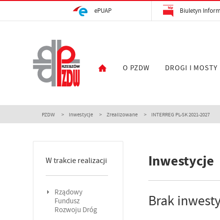
ePUAP
Biuletyn Inform
O PZDW
DROGI I MOSTY
PZDW
Inwestycje
Zrealizowane
INTERREG PL-SK 2021-2027
Inwestycje
W trakcie realizacji
Rządowy
Brak inwesty
Fundusz
Rozwoju Dróg