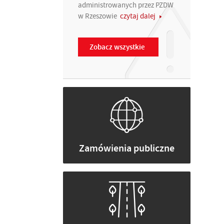
administrowanych przez PZDW
w Rzeszowie
czytaj dalej
Zobacz wszystkie
Zamówienia publiczne