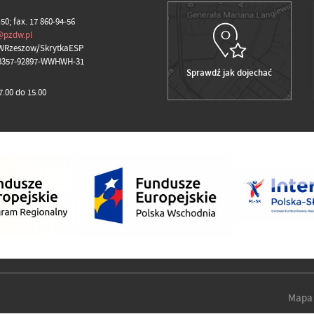
-50; fax. 17 860-94-56
@pzdw.pl
WRzeszow/SkrytkaESP
98357-92897-WWHWH-31
Sprawdź jak dojechać
.00 do 15.00
Mapa 