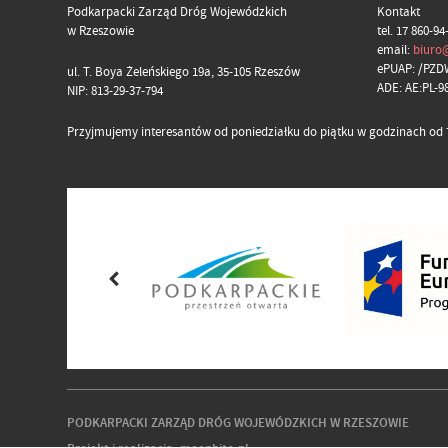
Podkarpacki Zarząd Dróg Wojewódzkich
Kontakt
w Rzeszowie
tel. 17 860-94
email:
biuro
ePUAP: /PZD
ul. T. Boya Żeleńskiego 19a, 35-105 Rzeszów
ADE: AE:PL-
NIP: 813-29-37-794
Przyjmujemy interesantów od poniedziałku do piątku w godzinach od 7
PODKARPACKI ZARZĄD DRÓG WOJEWÓDZKICH W RZESZOWIE