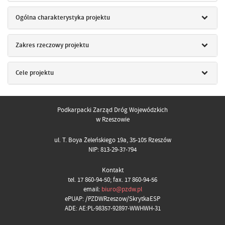
Ogólna charakterystyka projektu
Zakres rzeczowy projektu
Cele projektu
Podkarpacki Zarząd Dróg Wojewódzkich
w Rzeszowie
ul. T. Boya Żeleńskiego 19a, 35-105 Rzeszów
NIP: 813-29-37-794
Kontakt
tel. 17 860-94-50; fax. 17 860-94-56
email:
biuro@pzdw.pl
ePUAP: /PZDWRzeszow/SkrytkaESP
ADE: AE:PL-98357-92897-WWHWH-31