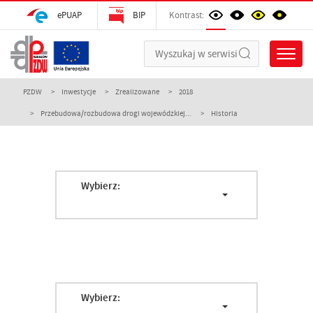
ePUAP
BIP
Kontrast:
PZDW
Inwestycje
Zrealizowane
2018
Przebudowa/rozbudowa drogi wojewódzkiej...
Historia
Wybierz:
Wybierz: