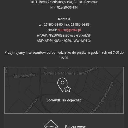
ul. T. Boya Żeleńskiego 19a, 35-105 Rzeszów
NIP: 813-29-37-794
Kontakt
tel. 17 860-94-50; fax. 17 860-94-56
email:
biuro@pzdw.pl
ePUAP: /PZDWRzeszow/SkrytkaESP
ADE: AE:PL-98357-92897-WWHWH-31
Przyjmujemy interesantów od poniedziałku do piątku w godzinach od 7.00 do
15.00
Sprawdź jak dojechać
Poczta www