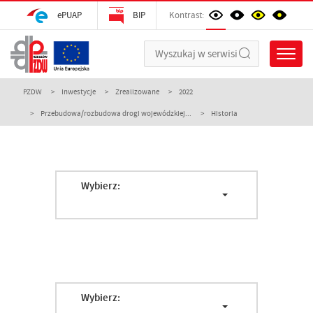
ePUAP
BIP
Kontrast:
PZDW
Inwestycje
Zrealizowane
2022
Przebudowa/rozbudowa drogi wojewódzkiej...
Historia
Wybierz:
Wybierz: