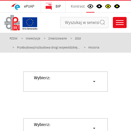
ePUAP
BIP
Kontrast:
PZDW
Inwestycje
Zrealizowane
2018
Przebudowa/rozbudowa drogi wojewódzkiej...
Historia
Wybierz:
Wybierz: