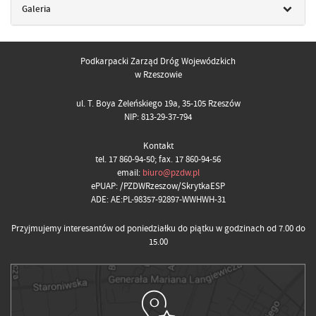
Galeria
Podkarpacki Zarząd Dróg Wojewódzkich
w Rzeszowie
ul. T. Boya Żeleńskiego 19a, 35-105 Rzeszów
NIP: 813-29-37-794
Kontakt
tel. 17 860-94-50; fax. 17 860-94-56
email:
biuro@pzdw.pl
ePUAP: /PZDWRzeszow/SkrytkaESP
ADE: AE:PL-98357-92897-WWHWH-31
Przyjmujemy interesantów od poniedziałku do piątku w godzinach od 7.00 do
15.00