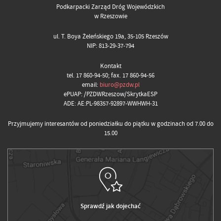
Podkarpacki Zarząd Dróg Wojewódzkich
w Rzeszowie
ul. T. Boya Żeleńskiego 19a, 35-105 Rzeszów
NIP: 813-29-37-794
Kontakt
tel. 17 860-94-50; fax. 17 860-94-56
email:
biuro@pzdw.pl
ePUAP: /PZDWRzeszow/SkrytkaESP
ADE: AE:PL-98357-92897-WWHWH-31
Przyjmujemy interesantów od poniedziałku do piątku w godzinach od 7.00 do
15.00
Sprawdź jak dojechać