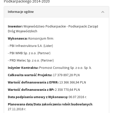
Podkarpackiego 2014-2020
Informacje ogólne
Inwestor:
Województwo Podkarpackie - Podkarpacki Zarząd
Dróg Wojewódzkich
Wykonawca:
Konsorcjum firm:
- PBI Infrastruktura S.A. (Lider)
- PBI WMB Sp. z o.o. (Partner)
- PRD Mielec Sp. z o.o. (Partner)
Inżynier Kontraktu:
Promost Consulting Sp. z o.o. Sp. k.
Całkowita wartość Projektu:
17 379 897,28 PLN
Wartość dofinansowania z EFRR:
13 366 366,94 PLN
Wartość dofinansowania z BP:
2 358 770,64 PLN
Data podpisania umowy z Wykonawcą:
06.07.2016 r.
Planowana data/Data zakończenia robót budowlanych
:
27.11.2018 r.