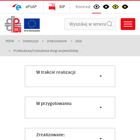
ePUAP
BIP
Kontrast:
PZDW
Inwestycje
Zrealizowane
2018
Przebudowa/rozbudowa drogi wojewódzkiej...
W trakcie realizacji:
W przygotowaniu:
Zrealizowane: