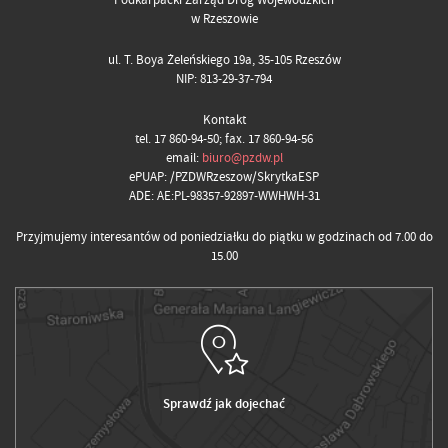
w Rzeszowie
ul. T. Boya Żeleńskiego 19a, 35-105 Rzeszów
NIP: 813-29-37-794
Kontakt
tel. 17 860-94-50; fax. 17 860-94-56
email:
biuro@pzdw.pl
ePUAP: /PZDWRzeszow/SkrytkaESP
ADE: AE:PL-98357-92897-WWHWH-31
Przyjmujemy interesantów od poniedziałku do piątku w godzinach od 7.00 do
15.00
Sprawdź jak dojechać