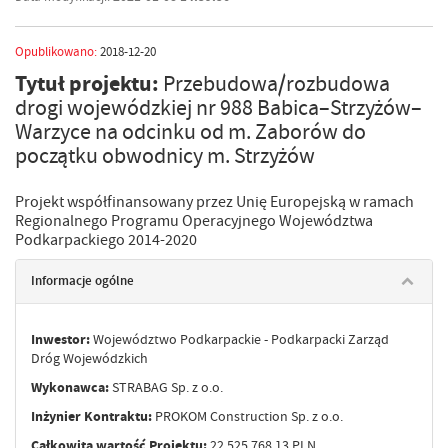
Opublikowano:
2018-12-20
Tytuł projektu:
Przebudowa/rozbudowa
drogi wojewódzkiej nr 988 Babica–Strzyżów–
Warzyce na odcinku od m. Zaborów do
początku obwodnicy m. Strzyżów
Projekt współfinansowany przez Unię Europejską w ramach
Regionalnego Programu Operacyjnego Województwa
Podkarpackiego 2014-2020
Informacje ogólne
Inwestor:
Województwo Podkarpackie - Podkarpacki Zarząd
Dróg Wojewódzkich
Wykonawca:
STRABAG Sp. z o.o.
Inżynier Kontraktu
:
PROKOM Construction Sp. z o.o.
Całkowita wartość Projektu:
22 525 768,13 PLN