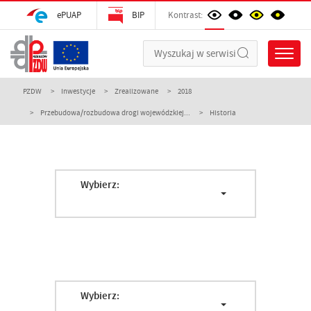
ePUAP
BIP
Kontrast:
PZDW
Inwestycje
Zrealizowane
2018
Przebudowa/rozbudowa drogi wojewódzkiej...
Historia
Wybierz:
Wybierz: