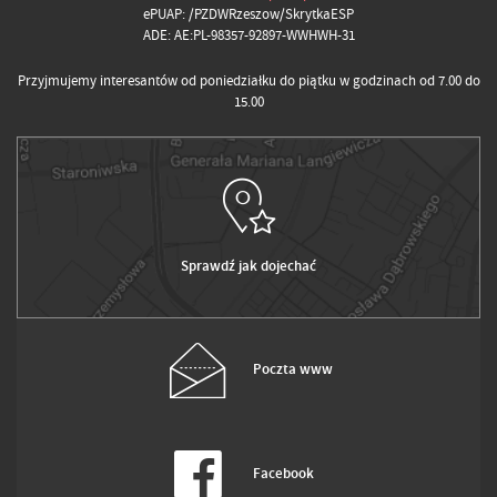
ePUAP: /PZDWRzeszow/SkrytkaESP
ADE: AE:PL-98357-92897-WWHWH-31
Przyjmujemy interesantów od poniedziałku do piątku w godzinach od 7.00 do
15.00
Sprawdź jak dojechać
Poczta www
Facebook