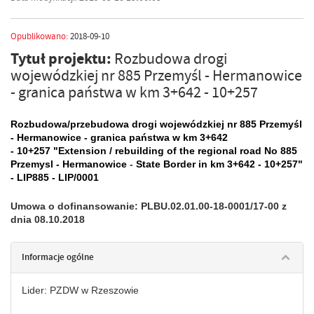
Opublikowano:
2018-09-10
Tytuł projektu:
Rozbudowa drogi
wojewódzkiej nr 885 Przemyśl - Hermanowice
- granica państwa w km 3+642 - 10+257
Rozbudowa/przebudowa drogi wojewódzkiej nr 885 Przemyśl
- Hermanowice - granica państwa w km 3+642
- 10+257 "Extension / rebuilding of the regional road No 885
Przemysl - Hermanowice
-
State
Border in km 3+642 - 10+257"
- LIP885 - LIP/0001
Umowa o dofinansowanie: PLBU.02.01.00-18-0001/17-00 z
dnia 08.10.2018
Informacje ogólne
Lider: PZDW w Rzeszowie