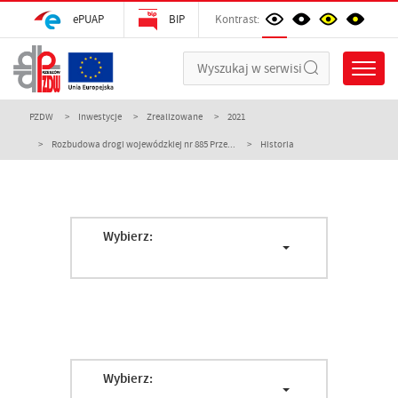
ePUAP
BIP
Kontrast:
PZDW
Inwestycje
Zrealizowane
2021
Rozbudowa drogi wojewódzkiej nr 885 Prze...
Historia
Wybierz:
Wybierz: