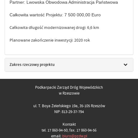
Partner: Lwowska Obwodowa Administracja Państwowa
Całkowita wartość Projektu: 7 500 000,00 Euro
Całkowita długość modernizowanej drogi: 6,6 km
Planowane zakończenie inwestycji: 2020 rok
Zakres rzeczowy projektu
Podkarpacki Zarząd Dróg Wojewódzkich
w Rzeszowie
ul. T. Boya Żeleńskiego 19a, 35-105 Rzeszów
NIP: 813-29-37-794
Kontakt
tel. 17 860-94-50; fax. 17 860-94-56
email:
biuro@pzdw.pl