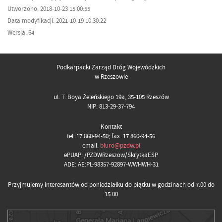
Utworzono: 2018-10-23 15:00:55
Data modyfikacji: 2021-10-19 10:30:22
Wersja: 64
Podkarpacki Zarząd Dróg Wojewódzkich
w Rzeszowie
ul. T. Boya Żeleńskiego 19a, 35-105 Rzeszów
NIP: 813-29-37-794
Kontakt
tel. 17 860-94-50; fax. 17 860-94-56
email:
biuro@pzdw.pl
ePUAP: /PZDWRzeszow/SkrytkaESP
ADE: AE:PL-98357-92897-WWHWH-31
Przyjmujemy interesantów od poniedziałku do piątku w godzinach od 7.00 do
15.00