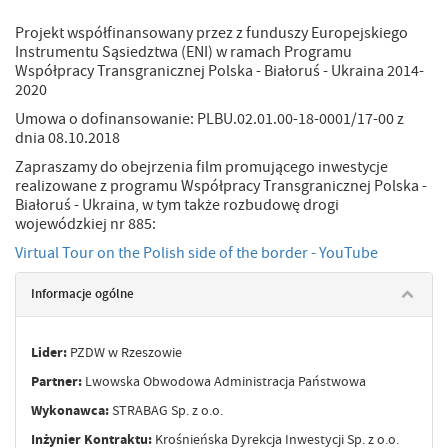
Projekt współfinansowany przez z funduszy Europejskiego
Instrumentu Sąsiedztwa (ENI) w ramach Programu
Współpracy Transgranicznej Polska - Białoruś - Ukraina 2014-
2020
Umowa o dofinansowanie: PLBU.02.01.00-18-0001/17-00 z
dnia 08.10.2018
Zapraszamy do obejrzenia film promującego inwestycje
realizowane z programu Współpracy Transgranicznej Polska -
Białoruś - Ukraina, w tym także rozbudowę drogi
wojewódzkiej nr 885:
Virtual Tour on the Polish side of the border - YouTube
Informacje ogólne
Lider:
PZDW w Rzeszowie
Partner:
Lwowska Obwodowa Administracja Państwowa
Wykonawca:
STRABAG Sp. z o.o.
Inżynier Kontraktu:
Krośnieńska Dyrekcja Inwestycji Sp. z o.o.