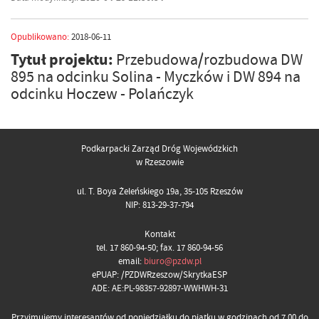
Opublikowano:
2018-06-11
Tytuł projektu:
Przebudowa/rozbudowa DW
895 na odcinku Solina - Myczków i DW 894 na
odcinku Hoczew - Polańczyk
Podkarpacki Zarząd Dróg Wojewódzkich
w Rzeszowie
ul. T. Boya Żeleńskiego 19a, 35-105 Rzeszów
NIP: 813-29-37-794
Kontakt
tel. 17 860-94-50; fax. 17 860-94-56
email:
biuro@pzdw.pl
ePUAP: /PZDWRzeszow/SkrytkaESP
ADE: AE:PL-98357-92897-WWHWH-31
Przyjmujemy interesantów od poniedziałku do piątku w godzinach od 7.00 do