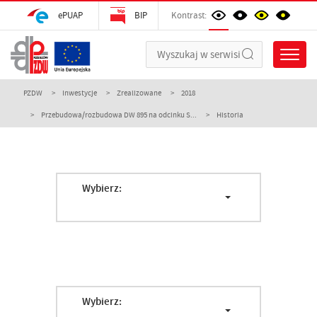
ePUAP
BIP
Kontrast:
PZDW
Inwestycje
Zrealizowane
2018
Przebudowa/rozbudowa DW 895 na odcinku S...
Historia
Wybierz:
Wybierz: