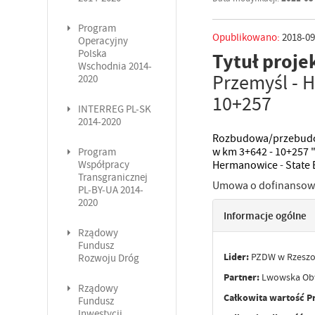
Program
Opublikowano:
2018-09
Operacyjny
Polska
Tytuł proje
Wschodnia 2014-
Przemyśl - 
2020
10+257
INTERREG PL-SK
2014-2020
Rozbudowa/przebudow
w km 3+642 - 10+257 "
Program
Współpracy
Hermanowice
-
State
Transgranicznej
Umowa o dofinansowan
PL-BY-UA 2014-
2020
Informacje ogólne
Rządowy
Fundusz
Lider:
PZDW w Rzesz
Rozwoju Dróg
Partner:
Lwowska Ob
Rządowy
Całkowita wartość P
Fundusz
Inwestycji