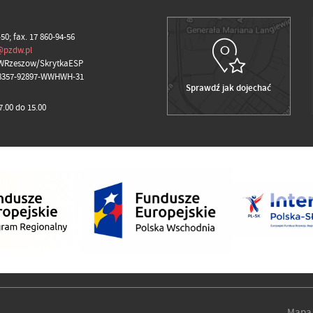
-50; fax. 17 860-94-56
@pzdw.pl
WRzeszow/SkrytkaESP
98357-92897-WWHWH-31
Sprawdź jak dojechać
.00 do 15.00
Mapa 