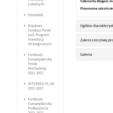
Całkowita długość m
Lokalnych
Planowane zakończen
Pozostałe
Ogólna charakterys
Rządowy
Fundusz Polski
Ład: Program
Inwestycji
Zakres rzeczowy pr
Strategicznych
Galeria
Fundusze
Europejskie dla
Polski
Wschodniej
2021-2027
INTERREG PL-SK
2021-2027
Fundusze
Europejskie dla
Podkarpacia
2021-2027