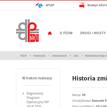
ePUAP
Biuletyn Inform
O PZDW
DROGI I MOSTY
PZDW
Inwestycje
Zrealizowane
2021
Rozbudowa drogi woj
Historia zm
W trakcie realizacji
Regionalny
Wersja:
55
Program
Zmodyfikował:
Rzecznik 
Operacyjny WP
2014-2020
Data modyfikacji:
2021-05