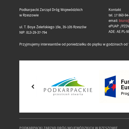
Podkarpacki Zarząd Dróg Wojewódzkich
Kontakt
w Rzeszowie
tel. 17 860-94
email:
biuro
ePUAP: /PZD
ul. T. Boya Żeleńskiego 19a, 35-105 Rzeszów
ADE: AE:PL-
NIP: 813-29-37-794
Przyjmujemy interesantów od poniedziałku do piątku w godzinach od 7
PODKARPACKI ZARZĄD DRÓG WOJEWÓDZKICH W RZESZOWIE