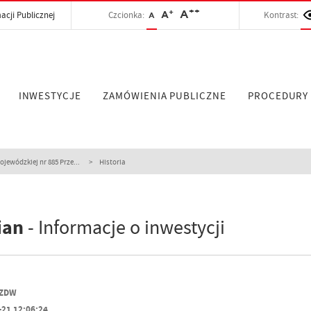
++
+
A
acji Publicznej
Czcionka:
A
Kontrast:
A
INWESTYCJE
ZAMÓWIENIA PUBLICZNE
PROCEDURY
ewódzkiej nr 885 Prze...
Historia
ian
- Informacje o inwestycji
PZDW
-21 12:06:24