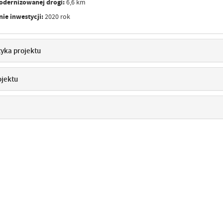
odernizowanej drogi:
6,6 km
ie inwestycji:
2020 rok
tyka projektu
ojektu