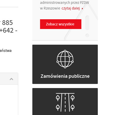
administrowanych przez PZDW
w Rzeszowie
czytaj dalej
 885
Zobacz wszystkie
+642 -
państwa
Zamówienia publiczne