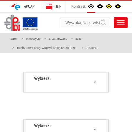
ePUAP
BIP
Kontrast:
PZDW
Inwestycje
Zrealizowane
2021
Rozbudowa drogi wojewódzkiej nr 885 Prze...
Historia
Wybierz:
Wybierz: