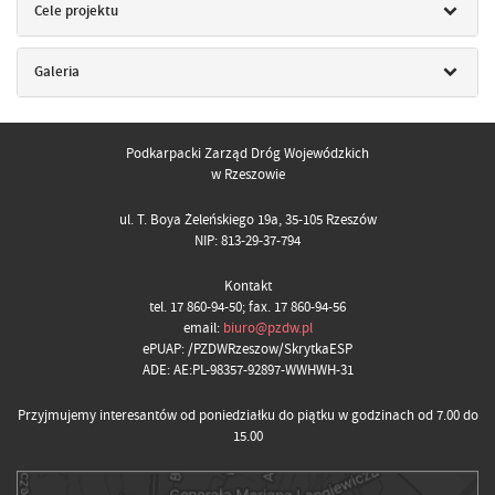
Cele projektu
Galeria
Podkarpacki Zarząd Dróg Wojewódzkich
w Rzeszowie
ul. T. Boya Żeleńskiego 19a, 35-105 Rzeszów
NIP: 813-29-37-794
Kontakt
tel. 17 860-94-50; fax. 17 860-94-56
email:
biuro@pzdw.pl
ePUAP: /PZDWRzeszow/SkrytkaESP
ADE: AE:PL-98357-92897-WWHWH-31
Przyjmujemy interesantów od poniedziałku do piątku w godzinach od 7.00 do
15.00