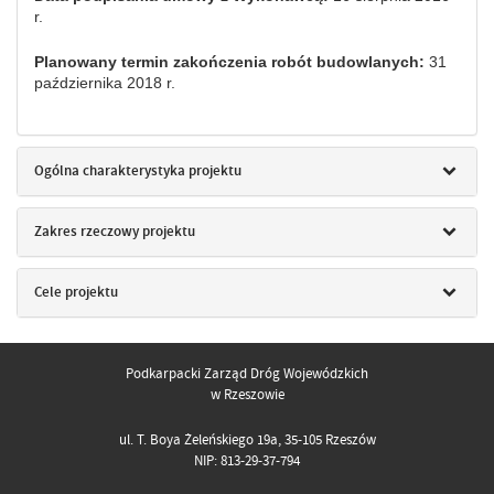
r.
Planowany termin zakończenia robót budowlanych:
31
października 2018 r.
Ogólna charakterystyka projektu
Zakres rzeczowy projektu
Cele projektu
Podkarpacki Zarząd Dróg Wojewódzkich
w Rzeszowie
ul. T. Boya Żeleńskiego 19a, 35-105 Rzeszów
NIP: 813-29-37-794