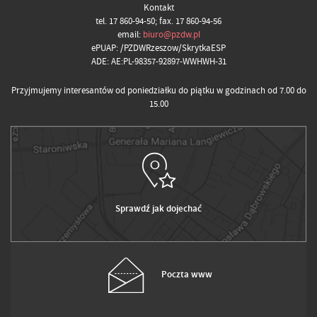
Kontakt
tel. 17 860-94-50; fax. 17 860-94-56
email:
biuro@pzdw.pl
ePUAP: /PZDWRzeszow/SkrytkaESP
ADE: AE:PL-98357-92897-WWHWH-31
Przyjmujemy interesantów od poniedziałku do piątku w godzinach od 7.00 do
15.00
Sprawdź jak dojechać
Poczta www