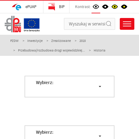
ePUAP
BIP
Kontrast:
PZDW
Inwestycje
Zrealizowane
2018
Przebudowa/rozbudowa drogi wojewódzkiej...
Historia
Wybierz:
Wybierz: